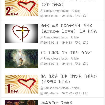
(2ይ ክፋል)
Samson Mehreteab
·
Article
2015-03-09
·
1976
·
0
·
0
ሓቀኛ ወይ ክርስቶሳዊት ፍቅሪ
(Agape love) 1ይ ክፋል
Rimeyblessd jesus
·
Article
2015-02-18
·
4483
·
0
·
0
ነቲ ዝስዕር ግና ተስፋ ኣሎዎ
Rimeyblessd jesus
·
Article
2015-02-18
·
1944
·
2
·
0
ስለ ስድራ ቤቱ ዝዋጋእ ሰብኣይ
(ቀዳማይ ክፋል)
Samson Mehreteab
·
Article
2015-02-14
·
2122
·
1
·
0
መልእኽቲ ንወለዲ