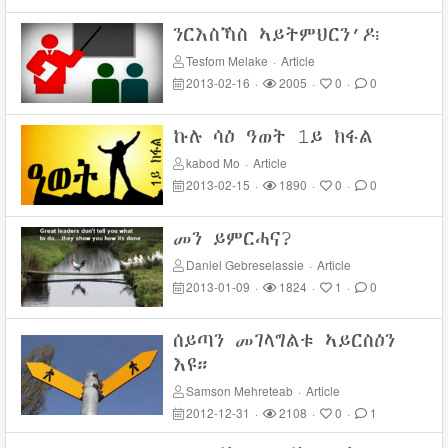
ንርእስኻስ ኣይትምህርን’ዶ፧
Tesfom Melake
·
Article
2013-02-16
·
2005
·
0
·
0
ኩሉ ሳዕ ዓወት 1ይ ክፋል
kabod Mo
·
Article
2013-02-15
·
1890
·
0
·
0
መን ይምርሓና?
Daniel Gebreselassie
·
Article
2013-01-09
·
1824
·
1
·
0
ሰይጣን መገላግልቱ ኣይርስዕን
እዩ።
Samson Mehreteab
·
Article
2012-12-31
·
2108
·
0
·
1