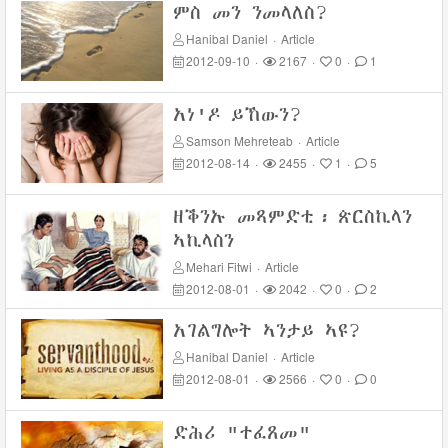
ምስ መን ንመላለስ?
Hanibal Daniel
·
Article
2012-09-10
·
2167
·
0
·
1
አነ'ዶ ይኸውን?
Samson Mehreteab
·
Article
2012-08-14
·
2455
·
1
·
5
ዘቕንኡ መጻምድቲ፡ ጵርስኪላን
ኣኪላስን
Mehari Fitwi
·
Article
2012-08-01
·
2042
·
0
·
2
አገልግሎት ኣንታይ ኣዩ?
Hanibal Daniel
·
Article
2012-08-01
·
2566
·
0
·
0
ድሕሪ "ተፈጸመ"