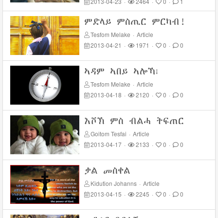
2013-04-23
·
2464
·
0
·
1
ምድላይ ምስጢር ምርካብ!
Tesfom Melake
·
Article
2013-04-21
·
1971
·
0
·
0
ኣዳም ኣበይ ኣሎኻ፧
Tesfom Melake
·
Article
2013-04-18
·
2120
·
0
·
0
እሾኽ ምስ ብልሓ ትፍጠር
Goitom Tesfai
·
Article
2013-04-17
·
2133
·
0
·
0
ቃል መስቀል
Kidution Johanns
·
Article
2013-04-15
·
2245
·
0
·
0