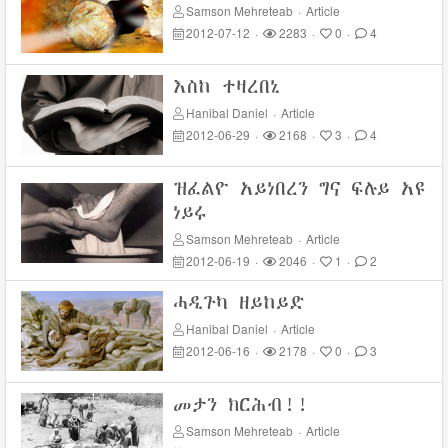
Samson Mehreteab
·
Article
2012-07-12
·
2283
·
0
·
4
እስከ ተዛረበኒ
Hanibal Daniel
·
Article
2012-06-29
·
2168
·
3
·
4
ዝፈልዮ አይነበረን ግና ፍሉይ አዩ
ነይሩ
Samson Mehreteab
·
Article
2012-06-19
·
2046
·
1
·
2
ሓዲጉካ ዘይከይድ
Hanibal Daniel
·
Article
2012-06-16
·
2178
·
0
·
3
መታን ክርሕብ!!
Samson Mehreteab
·
Article