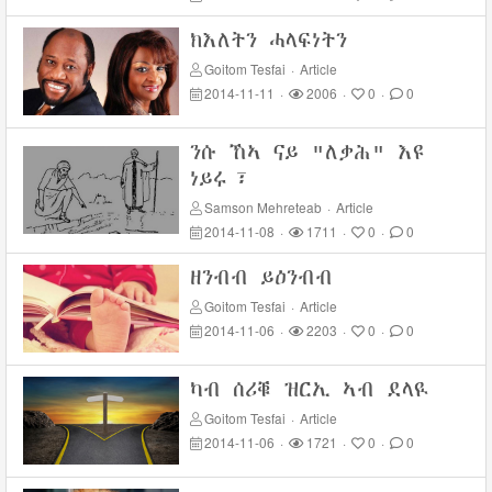
ክእለትን ሓላፍነትን
Goitom Tesfai
·
Article
2014-11-11
·
2006
·
0
·
0
ንሱ ኸኣ ናይ "ለቃሕ" እዩ
ነይሩ፣
Samson Mehreteab
·
Article
2014-11-08
·
1711
·
0
·
0
ዘንብብ ይዕንብብ
Goitom Tesfai
·
Article
2014-11-06
·
2203
·
0
·
0
ካብ ሰሪቑ ዝርኢ ኣብ ደላዪ
Goitom Tesfai
·
Article
2014-11-06
·
1721
·
0
·
0