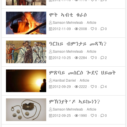
ሞት ኣብቲ ቁራዕ
Samson Mehreteab
·
Article
2012-11-09
·
2008
·
0
·
0
ዓርከይ ብምንታይ መጻኻ?
Samson Mehreteab
·
Article
2012-10-25
·
2284
·
0
·
2
ምጽባይ መስርዕ ጐደና ህይወት
Hanibal Daniel
·
Article
2012-09-29
·
2222
·
0
·
4
ምኽንያት’ዶ ኣይኰነን?
Samson Mehreteab
·
Article
2012-09-25
·
1990
·
0
·
0