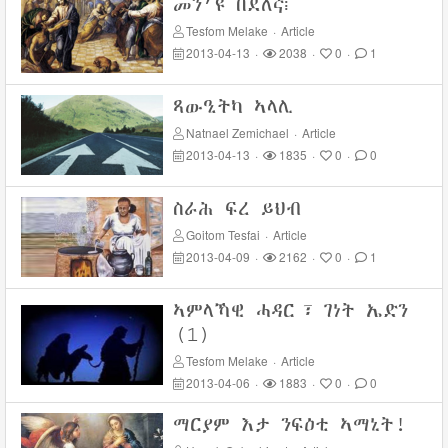
መን’ዩ በደለኛ፧
Tesfom Melake
·
Article
2013-04-13
·
2038
·
0
·
1
ጻውዒትካ ኣላሊ
Natnael Zemichael
·
Article
2013-04-13
·
1835
·
0
·
0
ስራሕ ፍረ ይህብ
Goitom Tesfai
·
Article
2013-04-09
·
2162
·
0
·
1
ኣምላኻዊ ሓዳር፣ ገነት ኤድን
(1)
Tesfom Melake
·
Article
2013-04-06
·
1883
·
0
·
0
ማርያም እታ ንፍዕቲ ኣማኒት!