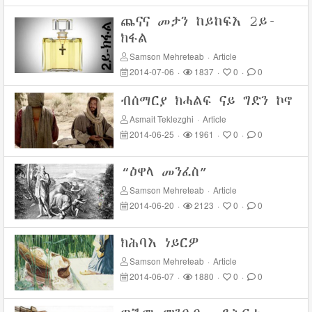
ጨናና መታን ከይከፍእ 2ይ-
ክፋል
Samson Mehreteab
·
Article
2014-07-06
·
1837
·
0
·
0
ብሰማርያ ክሓልፍ ናይ ግድን ኮኖ
Asmait Teklezghi
·
Article
2014-06-25
·
1961
·
0
·
0
“ዕዋላ መንፈስ”
Samson Mehreteab
·
Article
2014-06-20
·
2123
·
0
·
0
ክሕባእ ነይርዎ
Samson Mehreteab
·
Article
2014-06-07
·
1880
·
0
·
0