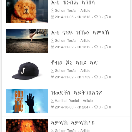
እቲ ዝነብሕ ኣንበሳ
Goitom Tesfai
·
Article
2014-11-06
·
1813
·
0
·
0
እቲ ናዳዪ ዝዀነ ኣምላኽ
Goitom Tesfai
·
Article
2014-11-02
·
1812
·
0
·
0
ቆብዕ ጆኒ ኣበይ ኣላ፧
Goitom Tesfai
·
Article
2014-11-02
·
1759
·
0
·
0
ዝወደቐስ ኣይትንስእንዶ
Hanibal Daniel
·
Article
2014-10-30
·
2047
·
0
·
0
ኣምላኽ ኣምላኽ’ዩ
Goitom Tesfai
·
Article