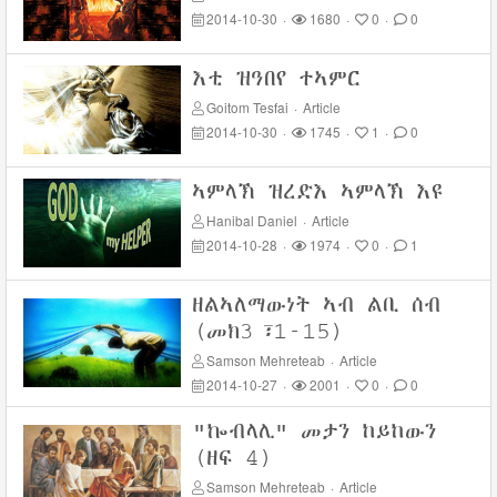
2014-10-30
·
1680
·
0
·
0
እቲ ዝዓበየ ተኣምር
Goitom Tesfai
·
Article
2014-10-30
·
1745
·
1
·
0
ኣምላኽ ዝረድእ ኣምላኽ እዩ
Hanibal Daniel
·
Article
2014-10-28
·
1974
·
0
·
1
ዘልኣለማውነት ኣብ ልቢ ሰብ
(መክ3፣1-15)
Samson Mehreteab
·
Article
2014-10-27
·
2001
·
0
·
0
"ኰብላሊ" መታን ከይከውን
(ዘፍ 4)
Samson Mehreteab
·
Article