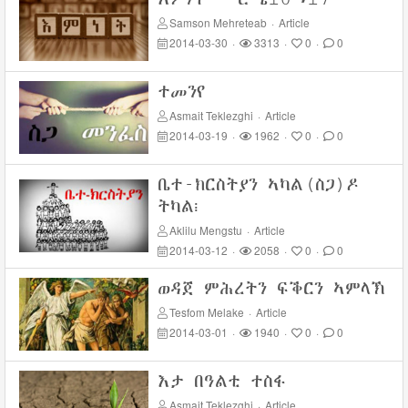
Samson Mehreteab
·
Article
2014-03-30
·
3313
·
0
·
0
ተመንየ
Asmait Teklezghi
·
Article
2014-03-19
·
1962
·
0
·
0
ቤተ-ክርስትያን ኣካል(ስጋ)ዶ
ትካል፧
Aklilu Mengstu
·
Article
2014-03-12
·
2058
·
0
·
0
ወዳጀ ምሕረትን ፍቕርን ኣምላኽ
Tesfom Melake
·
Article
2014-03-01
·
1940
·
0
·
0
እታ በዓልቲ ተስፋ
Asmait Teklezghi
·
Article