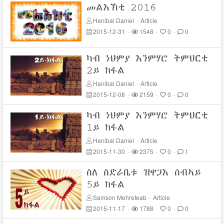
መልእኽቲ 2016
Hanibal Daniel
·
Article
2015-12-31
·
1548
·
0
·
0
ካብ ነህምያ እንምሃሮ ትምህርቲ
2ይ ክፋል
Hanibal Daniel
·
Article
2015-12-08
·
2159
·
0
·
0
ካብ ነህምያ እንምሃሮ ትምህርቲ
1ይ ክፋል
Hanibal Daniel
·
Article
2015-11-30
·
2375
·
0
·
1
ስለ ስድራቤቱ ዝዋጋእ ሰብኣይ
5ይ ክፋል
Samson Mehreteab
·
Article
2015-11-17
·
1788
·
0
·
0