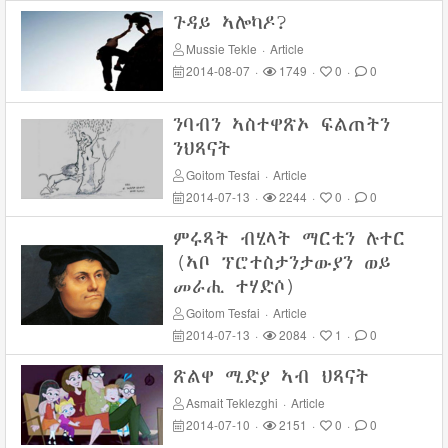
ጉዳይ ኣሎካዶ?
Mussie Tekle
·
Article
2014-08-07
·
1749
·
0
·
0
ንባብን ኣስተዋጽኦ ፍልጠትን
ንህጻናት
Goitom Tesfai
·
Article
2014-07-13
·
2244
·
0
·
0
ምሩጻት ብሂላት ማርቲን ሉተር
(ኣቦ ፕሮተስታንታውያን ወይ
መራሒ ተሃድሶ)
Goitom Tesfai
·
Article
2014-07-13
·
2084
·
1
·
0
ጽልዋ ሚድያ ኣብ ህጻናት
Asmait Teklezghi
·
Article
2014-07-10
·
2151
·
0
·
0