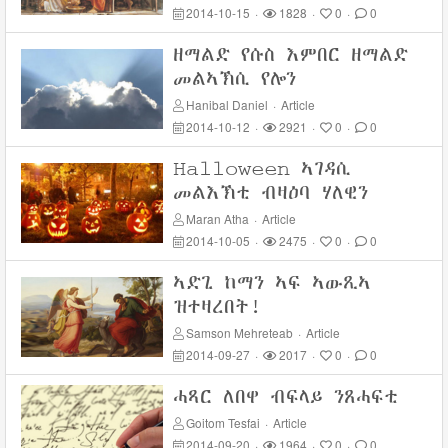
2014-10-15
·
1828
·
0
·
0
ዘማልድ የሱስ እምበር ዘማልድ
መልኣኽሲ የሎን
Hanibal Daniel
·
Article
2014-10-12
·
2921
·
0
·
0
Halloween ኣገዳሲ
መልእኽቲ ብዛዕባ ሃለዊን
Maran Atha
·
Article
2014-10-05
·
2475
·
0
·
0
ኣድጊ ከማን ኣፍ ኣውጺኣ
ዝተዛረበት!
Samson Mehreteab
·
Article
2014-09-27
·
2017
·
0
·
0
ሓጻር ለበዋ ብፍላይ ንጸሓፍቲ
Goitom Tesfai
·
Article
2014-09-20
·
1964
·
0
·
0