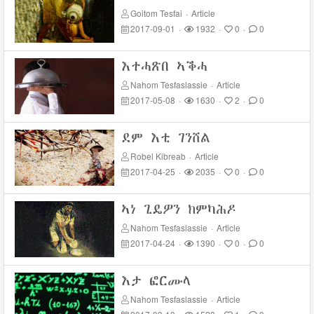
Goitom Tesfai
·
Article
2017-09-01
·
1932
·
0
·
0
እተሓጽበ ኣቕሓ
Nahom Tesfaslassie
·
Article
2017-05-08
·
1630
·
2
·
0
ደም እቲ ገንሸል
Robel Kibreab
·
Article
2017-04-25
·
2035
·
0
·
0
ኣነ ጊዴዎን ክምካሕዶ
Nahom Tesfaslassie
·
Article
2017-04-24
·
1390
·
0
·
0
እታ ፎርሙላ
Nahom Tesfaslassie
·
Article