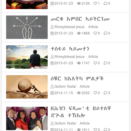
2015-01-23
·
2126
·
1
·
0
መርቁ እምበር ኣይትርገሙ
Rimeyblessd jesus
·
Article
2015-01-23
·
1868
·
0
·
0
ተስፋይ ኣይመተን
Rimeyblessd jesus
·
Article
2015-01-23
·
1747
·
0
·
0
ዕቑር ክእለትካ ምልቃቕ
Goitom Tesfai
·
Article
2014-11-15
·
2032
·
0
·
3
ዘሕዝን ፍጻመ’ቲ ዘይተለቐ
ድጕል ተኽእሎ
Goitom Tesfai
·
Article
2014-11-11
·
1911
·
0
·
0