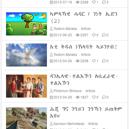
2013-07-19
·
2268
·
1
·
3
ኣምላኻዊ ሓዳር፣ ገነት ኤድን
(2)
Tesfom Melake
·
Article
2013-06-25
·
2297
·
0
·
0
እቲ ቅዱስ ነኽላባት ኣይንሃብ!
Tesfom Melake
·
Article
2013-04-26
·
2208
·
1
·
0
ዳንኤላዊ-ተልእኾን ሉሲፈራዊ-
ተልእኾን
Philemon Birhane
·
Article
2013-04-26
·
1827
·
0
·
0
ሕጂ ግና ንዓይን ንዓኻን ይጠቅም
እዩ።
Samson Mehreteab
·
Article