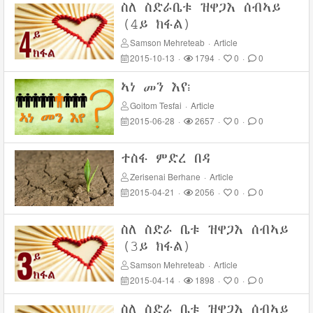
ስለ ስድራቤቱ ዝዋጋእ ሰብኣይ
(4ይ ክፋል)
Samson Mehreteab
·
Article
2015-10-13
·
1794
·
0
·
0
ኣነ መን እየ፧
Goitom Tesfai
·
Article
2015-06-28
·
2657
·
0
·
0
ተስፋ ምድረ በዳ
Zerisenai Berhane
·
Article
2015-04-21
·
2056
·
0
·
0
ስለ ስድራ ቤቱ ዝዋጋእ ሰብኣይ
(3ይ ክፋል)
Samson Mehreteab
·
Article
2015-04-14
·
1898
·
0
·
0
ስለ ስድራ ቤቱ ዝዋጋእ ሰብኣይ