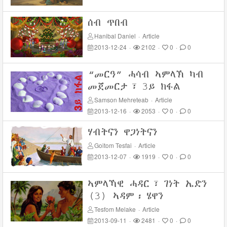
ሰብ ጥበብ
Hanibal Daniel
·
Article
2013-12-24
·
2102
·
0
·
0
“መርዓ” ሓሳብ ኣምላኽ ካብ
መጀመርታ፣ 3ይ ክፋል
Samson Mehreteab
·
Article
2013-12-16
·
2053
·
0
·
0
ሃብትናን ዋጋነትናን
Goitom Tesfai
·
Article
2013-12-07
·
1919
·
0
·
0
ኣምላኻዊ ሓዳር፣ ገነት ኤድን
(3) ኣዳም፡ ሄዋን
Tesfom Melake
·
Article
2013-09-11
·
2481
·
0
·
0