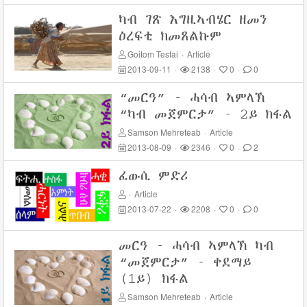
ካብ ገጽ እግዚኣብሄር ዘመን
ዕረፍቲ ክመጸልኩም
Goitom Tesfai
·
Article
2013-09-11
·
2138
·
0
·
0
“መርዓ” - ሓሳብ ኣምላኽ
“ካብ መጀምርታ” - 2ይ ክፋል
Samson Mehreteab
·
Article
2013-08-09
·
2346
·
0
·
2
ፈውሲ ምድሪ
·
Article
2013-07-22
·
2208
·
0
·
0
መርዓ - ሓሳብ ኣምላኽ ካብ
“መጀምርታ” - ቀደማይ
(1ይ) ክፋል
Samson Mehreteab
·
Article