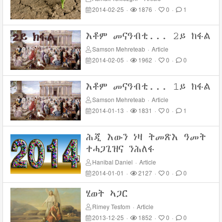
2014-02-25
·
1876
·
0
·
1
እቶም መናዓብቲ... 2ይ ክፋል
Samson Mehreteab
·
Article
2014-02-05
·
1962
·
0
·
0
እቶም መናዓብቲ... 1ይ ክፋል
Samson Mehreteab
·
Article
2014-01-13
·
1831
·
0
·
1
ሕጂ እውን ነዛ ትመጽእ ዓመት
ተሓጋጊዝና ንሕለፋ
Hanibal Daniel
·
Article
2014-01-01
·
2127
·
0
·
0
ሂወት ኣጋር
Rimey Tesfom
·
Article
2013-12-25
·
1852
·
0
·
0