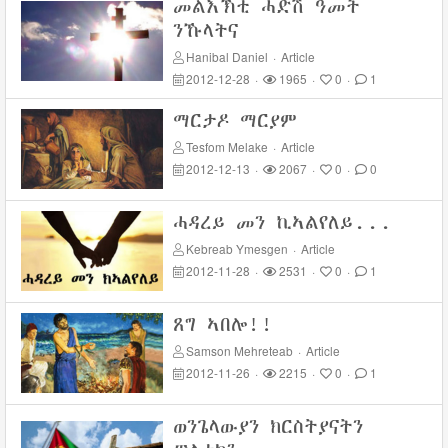
መልእኽቲ ሓድሽ ዓመት
ንኹላትና
Hanibal Daniel
·
Article
2012-12-28
·
1965
·
0
·
1
ማርታዶ ማርያም
Tesfom Melake
·
Article
2012-12-13
·
2067
·
0
·
0
ሓዳረይ መን ኪኣልየለይ...
Kebreab Ymesgen
·
Article
2012-11-28
·
2531
·
0
·
1
ጸግ ኣበሎ!!
Samson Mehreteab
·
Article
2012-11-26
·
2215
·
0
·
1
ወንጌላውያን ክርስትያናትን