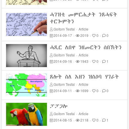
ሓገዝቲ መምርሒታት ንጸሓፍት
ተርጐምትን
Goitom Tesfai
·
Article
2014-09-17
·
2019
·
0
·
0
ሓጺር ለበዋ ንዘመርትን ሰበኽትን
Goitom Tesfai
·
Article
2014-09-16
·
1943
·
0
·
1
ጸሎት ስለ እዘን ዝስዕባ ሃገራት
Goitom Tesfai
·
Article
2014-09-11
·
1699
·
0
·
0
ፓፓጋሎ
Goitom Tesfai
·
Article
2014-08-15
·
2118
·
0
·
1