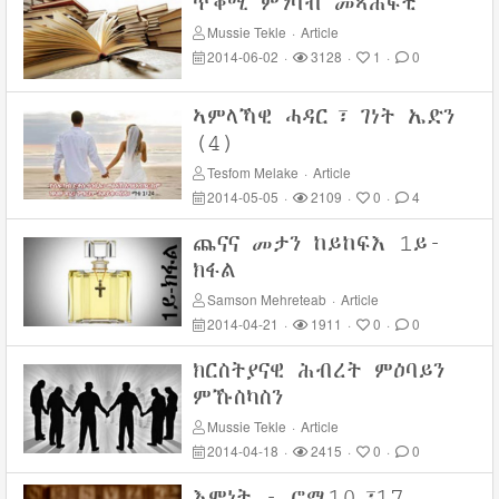
ጥቕሚ ምንባብ መጻሕፍቲ
Mussie Tekle
·
Article
2014-06-02
·
3128
·
1
·
0
ኣምላኻዊ ሓዳር፣ ገነት ኤድን
(4)
Tesfom Melake
·
Article
2014-05-05
·
2109
·
0
·
4
ጨናና መታን ከይከፍእ 1ይ-
ክፋል
Samson Mehreteab
·
Article
2014-04-21
·
1911
·
0
·
0
ክርስትያናዊ ሕብረት ምዕባይን
ምኹስካስን
Mussie Tekle
·
Article
2014-04-18
·
2415
·
0
·
0
እምነት - ሮሜ10፣17