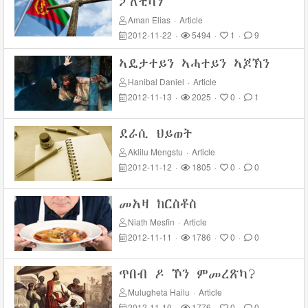
ፖለቲካን
Aman Elias
·
Article
2012-11-22
·
5494
·
1
·
9
ኣዴታተይን ኣሓተይን ኣጆኽን
Hanibal Daniel
·
Article
2012-11-13
·
2025
·
0
·
1
ደራሲ ህይወት
Aklilu Mengstu
·
Article
2012-11-12
·
1805
·
0
·
0
መአዛ ክርስቶስ
Niath Mesfin
·
Article
2012-11-11
·
1786
·
0
·
0
ጥበብ ዶ ኾን ምመረጽካ?
Mulugheta Hailu
·
Article
2012-11-10
·
1776
·
0
·
0