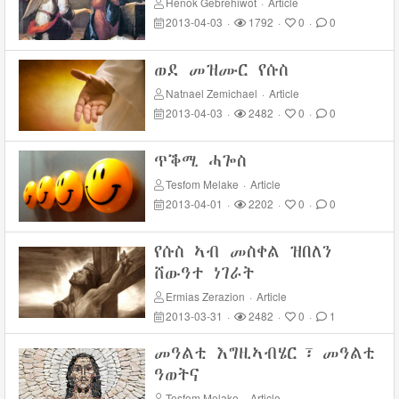
Henok Gebrehiwot
·
Article
2013-04-03
·
1792
·
0
·
0
ወደ መዝሙር የሱስ
Natnael Zemichael
·
Article
2013-04-03
·
2482
·
0
·
0
ጥቕሚ ሓጐስ
Tesfom Melake
·
Article
2013-04-01
·
2202
·
0
·
0
የሱስ ኣብ መስቀል ዝበለን
ሸውዓተ ነገራት
Ermias Zerazion
·
Article
2013-03-31
·
2482
·
0
·
1
መዓልቲ እግዚኣብሄር፣ መዓልቲ
ዓወትና
Tesfom Melake
·
Article