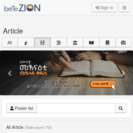
Sign in
Article
All
Previous
Nex
Poster list
All Article
(Total count 172)