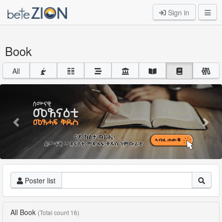
Sign in
Book
All
Previous
Nex
Poster list
All Book
(Total count 16)