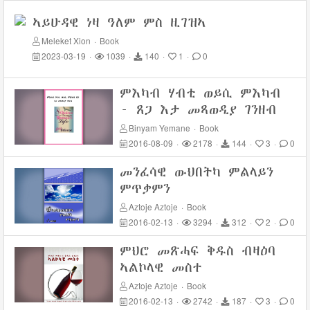
ኣይሁዳዊ ነዛ ዓለም ምስ ዚገዝኣ
Meleket Xion
·
Book
2023-03-19
·
1039
·
140
·
1
·
0
ምእካብ ሃብቲ ወይሲ ምእካብ
- ጸጋ እታ መጻወዲያ ገንዘብ
Binyam Yemane
·
Book
2016-08-09
·
2178
·
144
·
3
·
0
መንፈሳዊ ውህበትካ ምልላይን
ምጥቃምን
Aztoje Aztoje
·
Book
2016-02-13
·
3294
·
312
·
2
·
0
ምህሮ መጽሓፍ ቅዱስ ብዛዕባ
ኣልኮላዊ መስተ
Aztoje Aztoje
·
Book
2016-02-13
·
2742
·
187
·
3
·
0