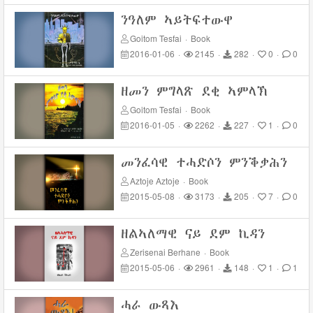
ንዓለም ኣይትፍተውዋ
Goitom Tesfai
·
Book
2016-01-06
·
2145
·
282
·
0
·
0
ዘመን ምግላጽ ደቂ ኣምላኽ
Goitom Tesfai
·
Book
2016-01-05
·
2262
·
227
·
1
·
0
መንፈሳዊ ተሓድሶን ምንቕቃሕን
Aztoje Aztoje
·
Book
2015-05-08
·
3173
·
205
·
7
·
0
ዘልኣለማዊ ናይ ደም ኪዳን
Zerisenai Berhane
·
Book
2015-05-06
·
2961
·
148
·
1
·
1
ሓራ ውጻእ