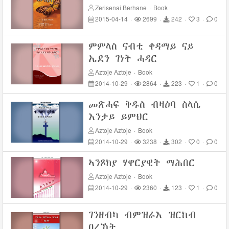
Zerisenai Berhane
·
Book
2015-04-14
·
2699
·
242
·
3
·
0
ምምላስ ናብቲ ቀዳማይ ናይ
ኤደን ገነት ሓዳር
Aztoje Aztoje
·
Book
2014-10-29
·
2864
·
223
·
1
·
0
መጽሓፍ ቅዱስ ብዛዕባ ስላሴ
እንታይ ይምህር
Aztoje Aztoje
·
Book
2014-10-29
·
3238
·
302
·
0
·
0
ኣንጾክያ ሃዋርያዊት ማሕበር
Aztoje Aztoje
·
Book
2014-10-29
·
2360
·
123
·
1
·
0
ገንዘብካ ብምዝራእ ዝርከብ
በረኸት