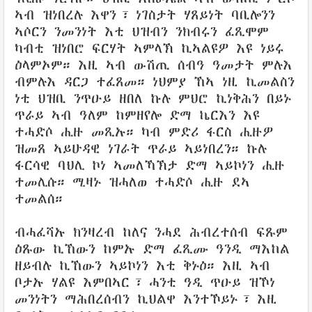
ኣብ ዝነበረሉ እዋን፣ ነገስታት ሃጸይነት ባቢሎንን
ኣሶርን ንመንነት እቲ ህዝብን ንክብሩን ፈጺሞም
ካብቲ ዝነበሮ ፍርሃት ኣምላኽ ኪኣልዩዎ እዩ ነይሩ
ዕላምኦም። እዚ ኣብ ውሽጢ ሰብዓ ዓመታት ምሉእ
ብምሉእ ዳርጋ ተፈጸመ። ነህምያ ኸኣ ነዚ ኪመልስን
ነቲ ህዝቢ ንጥዑይ ዘበለ ኩሉ ምህሮ ኪነቅሕን በይኑ
ጥራይ ኣብ ዓለም ከምዘየሎ ድማ ኬርእን እዩ
ተሓድሶ ሒዙ መጺኡ። ካብ ምድሪ ፋርስ ሒዙዎ
ዝመጸ ኣይሁዳዊ ነገራት ጥራይ ኣይነበረን። ኩሉ
ፋርሳዊ ባህሊ ኮነ ኣመለኻኽታ ድማ ኣይኮነን ሒዙ
ተመሊሱ። ሚዛኑ ዝሓለወ ተሓድሶ ሒዙ ደኣ
ተመልሰ።
ብሓፈሻኡ ክንዛረብ ከለና ንሓደ ሕብረተሰብ ፍጹም
ዕጹው ኪኸውን ከምኡ ድማ ፈጺሙ ዓንዲ ማእከል
ዘይብሉ ኪኸውን ኣይኮነን እቲ ቅኑዕ። እዚ ኣብ
ቦታኡ ሃልዩ እምበኣር፣ ሓንቲ ዓዲ ጥዑይ ዝኾነ
መንነትን ማሕበረሰብን ኪህልዋ እንተኾይኑ፣ እዚ