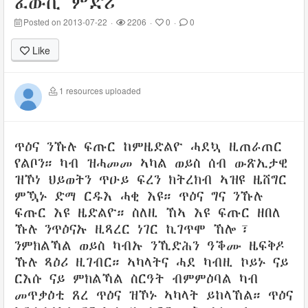
ፈውሲ ምድሪ
Posted on 2013-07-22
·
2206
·
0
·
0
Like
1 resources uploaded
ጥዕና ንኹሉ ፍጡር ከምዜድልዮ ሓደኳ ዚጠራጠር
የልቦን። ካብ ዝሓመመ ኣካል ወይስ ሰብ ውጽኢታዊ
ዝኾነ ህይወትን ጥዑይ ፍረን ክትረክብ ኣዝዩ ዜሸግር
ምዃኑ ድማ ርዱእ ሓቂ እዩ። ጥዕና ግና ንኹሉ
ፍጡር እዩ ዜድልዮ። ስለዚ ኸኣ እዩ ፍጡር ዘበለ
ኹሉ ንጥዕናኡ ዚጻረር ነገር ኪገጥሞ ኸሎ፣
ንምክልኻል ወይስ ካብኡ ንኺድሕን ዓቕሙ ዜፍቅዶ
ኹሉ ጻዕሪ ዚገብር። ኣካላትና ሓደ ካብዚ ኮይኑ ናይ
ርእሱ ናይ ምክልኻል ስርዓት ብምምዕባል ካብ
መጥቃዕቲ ጸረ ጥዕና ዝኾኑ ኣካላት ይከላኸል። ጥዕና