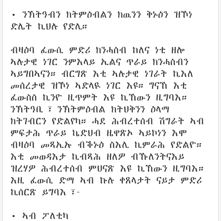
• ንኽትዓብን ክትምዕብልን ክዉንን ቅኑዕን ዝኾነ
ድሌት ኪህሉ የድሊ።
ብዛዕባ ፈውሲ ምድሪ ክንሓስብ ከለና ነቲ ዘሎ
ኣሉታዊ ነገር ንምእላይ ኢልና ጥራይ ክንሓስብን
ኣይግበኣናን። ብርግጽ እቲ ኣሉታዊ ነገራት ኪእለ
መሰረታዊ ዝኾነ ኣድላዪ ነገር እዩ። ግናኸ እቲ
ፈውስስ ኪንዮ ዚጥምት እዩ ኪኸውን ዚግባእ።
ንኽትዓቢ፣ ንኽትምዕብል ክትህቅንን ዕላማ
ክትገብርን የድልየካ። ሓደ ሕብረተሰብ ሽግራት ኣብ
ምፍታሕ ጥራይ ኬድህብ ዜዋጽኦ ኣይኮነን እሞ
ብዛዕባ መጻኢኡ ብቕኑዕ ስእሊ ኪምራሕ የድልዮ።
እቲ መወዳእታ ኪብጻሕ ዘለዎ ብኹለንትናእይ
ዝረሃዎ ሕብረተሰብ ምህናጽ እዩ ኪኸውን ዚግባእ።
እዚ ፈውሲ ድማ ኣብ ኩሉ ቀጸላታት ናይታ ምድሪ
ኪሰርጽ ይግባእ፣-
• ኣብ ፖለቲካ