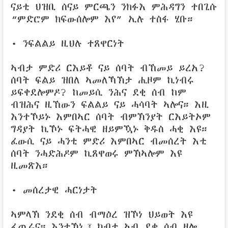
ናይቲ ህዝቢ ሰናይ ምርጫን ንክፉእ ምሕዳግን ተበጊሱ
“ምድሮም ክፍውሰሎም እየ” ኢሉ ተስፋ ሂቡ።
• ንፍልልይ ዚህሉ ተጸዋርነት
ኣብታ ምድሪ ርእይቶ ናይ ሰባት ብኸመይ ይረአ?
ሰባት ፍልይ ዝበለ ኣመለኻኽታ ሒዞም ኪነብሩ
ይፍቀደሎምዶ? ከመይሲ ንሕና ደቂ ሰብ ከም
ብዝሕና ዚኸውን ፍልልይ ናይ ሓሳባት ኣሎና። እዚ
እንተኾይኑ እምበኣር ሰባት ብምኽንያት ርእይትኦም
ግዳያት ኪኾኑ ፍትሓዊ ዘይምዃኑ ቅዱስ ሓቂ እዩ።
ፈውሲ ናይ ሓንቲ ምድሪ እምበኣር ብመሰረት እቲ
ሰባት ንሓድሕዶም ኪጸዋወሩ ምኽኣሎም እዩ
ዚመጽእ።
• መሰረታዊ ሓርነታት
ኣምላኽ ንደቂ ሰብ ብማዕረ ዝኾነ ህይወት እዩ
ፈጢሩና። እንተኾነ፣ ካብቲ ኣብ ደቂ ሰብ ዘሎ