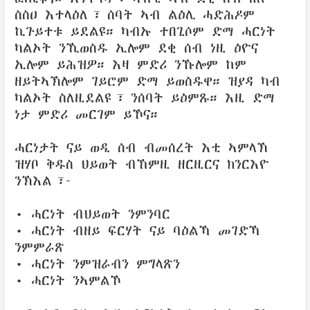
ስስዐ እተላዕለ፣ ሰባት ኣብ ልዕሊ ሓድሕዶም
ኪጉይተቱ ይደልዩ። ካብኡ ተበጊሶም ድማ ሓርነት
ካልኦት ንኺወስዱ ኢሎም ደቂ ሰብ ነዚ ዕዮና
ኢሎም ይሕዝዎ። እዛ ምድሪ ንኹሎም ከም
ዘይትኣኽሎም ገይሮም ድማ ይወስዱዋ። ዝያዳ ካብ
ካልኦት ስለዚደልዩ፣ ንሰባት ይዕምጹ። እዚ ድማ
ነታ ምድሪ መርገም ይኾና።
ሓርነታት ናይ ወዲ ሰብ ብመሰረት እቲ ኣምላኽ
ዝሃቦ ቅዱስ ህይወት ብኸምዚ ዘርዚርና ክንርእዮ
ንኽእል፣-
• ሓርነት ብህይወት ንምንባር
• ሓርነት ብዘይ ፍርሃት ናይ ባዕልኻ መገድኻ
ንምምራጽ
• ሓርነት ንምዝራብን ምግላጽን
• ሓርነት ንኣምልኾ