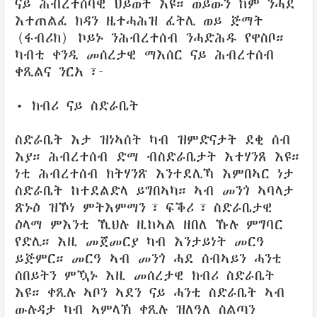
ናይ ሕብረተሰባዊ ህይወት እዩ። ወይውን ከም ንሓደ
እተጠልፈ ክዳን ዜተሓሕዝ ፈትሊ ወይ ጅማት
(ፋብሪክ) ኮይኑ ንሕብረተሰብ ንሓድሕዱ የዋስቦ።
ካብቲ ቀንዲ መሰረታዊ ማእሰር ናይ ሕብረተሰብ
ቀጺልና ንርአ፣-
• ክብሪ ናይ ስድራቤት
ስድራቤት እታ ዝነኣሰት ካብ ዝምድናታት ደቂ ሰብ
እያ። ሕብረተሰብ ድማ ብስድራቤታት እተሃንጸ እዩ።
ነቲ ሕብረተሰብ ክትሃንጽ እንተደሊኻ እምበኣር ነታ
ስድራቤት ከተደልድላ ይግበኣካ። ኣብ መንጎ ኣባላታ
ጽኑዕ ዝኾነ ምትእምማን፣ ፍቕሪ፣ ስድራቤታዊ
ዕላማ ምእንቲ ኺህሉ ዚከኣል ዘበለ ኹሉ ምግባር
የድሊ። እዚ መጀመርያ ካብ እንታይነት መርዓ
ይጅምር። መርዓ ኣብ መንጎ ሓደ ሰብኣይን ሓንቲ
ሰበይትን ምዃኑ እዚ መሰረታዊ ክብሪ ስድራቤት
እዩ። ቀጺሉ ኣቦን ኣደን ናይ ሓንቲ ስድራቤት ኣብ
ውሉዳታ ካብ ኣምላኽ ቀጺሉ ዝለዓለ ስልጣን