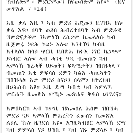
ኽብለሎም፣ ምድሮምውን ክፍውሰሎም እየ።” (ዜና
መዋእል 7፣14)
እዚ ቃል እዚ፣ ኣብ ምድሪ ሕጂውን ዚገዝእ ዘሎ
ቃል እዩ። ሰባት ወይስ ሕብረተሰባት ኣብ ምድራዊ
ዝምድናታቶም ንኣምላኽ ረሲዖም ኪመላለሱ ካብ
ዚጅምሩ ነዊሕ ኮይኑ ኣሎ። እንተኾነ ካብዚ
እተላዕለ ክሳዕ ጥርዚ ዚበጽሕ ክፉእ ነገር ኬጋጥም
ይነብር ኣሎ። ኣብ ሓንቲ ዓዲ ብመጠን ካብ
ኣምላኽ ዝረሓቐ ህይወትን ፍጻሜታትን ዝበዝሓላ፣
ብመጠን እቲ ምፍሳስ ደምን ካልእ ሓጢኣትን
ዝበዝሓሉ እታ ምድሪ ሰናይን ሰላምን ክትረክብ
ዘይሕሰብ እዩ። እዚ ድማ ካብቲ ካብ ኣምላኽ
ምርሓቕ ዚመጽእ ምዃኑ መጽሓፍ ቅዱስ ይነግረና።
እምበኣርከ ኣብ ከምዚ ዝኣመሰለ ሕሰም ዝበዝሓ
ምድሪ ናይ ኣምላኽ ምሕረትን ፈውስን ኪመጽእ
ልዕሊ ኹሉ ዜገድስ እዩ። እግዚኣብሄር ኣምላኽ ድማ
ካብ ምምላስ ናይ ህዝቢ፣ ካብ ገጹ ምድላይ፣ ካብ