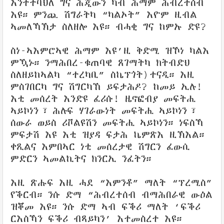
እንተተባህለ ግና ሕጂውን ካብ ሕማም ሕብረተሰብ
እዩ። ምንጪ ሽግራትካ “ካልኦት” እዮም ዚብል
ኣመለኻኽታ ስለዘሎ እዩ። ብሓቂ ግና ከምኡ ድዩ?
ስነ-ኣእምሮኣዊ ሕማም እዩ’ዚ ቅድሚ ዝኾነ ካልእ
ምዃኑ። ንማሕበረ-ቁጠባዊ ጸገማትካ ክትብድህ
ስለዘይከኣልካ “ተረካቢ” ስኬፕጎት)ተናዲ። እዚ
ምስገበርካ ግና ሽግርካኸ ይፍታሕዶ? ከመይ ኢሉ!
እቲ መሰረት እንድዩ ፈሪሱ! ዜኖፎብያ መፍትሒ
ኣይኮነን፣ ሕሉፍ ሃገራውነት መፍትሒ ኣይኮነን፣
ሰውራ ወይስ ሪቮልዩሽን መፍትሒ ኣይኮነን። ነፍስኻ
ምፍታሽ እዩ እቲ ዝያዳ ፍታሕ ኬምጽእ ዚኽእል።
ቀጺልና እምበኣር ነቲ መሰረታዊ ሽግርን ፈውሲ
ምድርን ኣመልኪትና ክንርኢ ንፈትን።
እዚ ጽሑፍ እዚ ሓደ “እምንቶ” ማለት “ፕረሚስ”
የቕርብ። ንሱ ድማ “ሕብረተሰብ ብማሕበራዊ ውዕል
ዝቖመ እዩ። ንሱ ድማ ኣብ ፍቕሪ ማለት ‘ፍቕሪ
ርእስኻን ፍቕሪ ብጻይካን’ እተመስረተ እዩ።