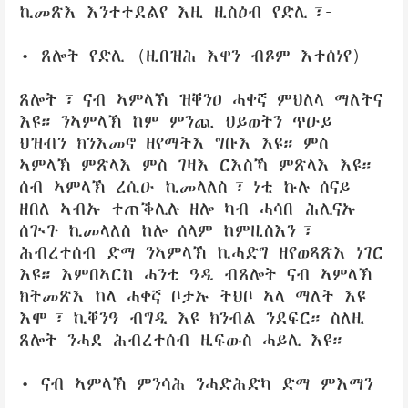
ኪመጽእ እንተተደልየ እዚ ዚስዕብ የድሊ፣-
• ጸሎት የድሊ (ዚበዝሕ እዋን ብጾም እተሰነየ)
ጸሎት፣ ናብ ኣምላኽ ዝቐንዐ ሓቀኛ ምህለላ ማለትና
እዩ። ንኣምላኽ ከም ምንጪ ህይወትን ጥዑይ
ህዝብን ክንእመኖ ዘየማትእ ግቡእ እዩ። ምስ
ኣምላኽ ምጽላእ ምስ ገዛእ ርእስኻ ምጽላእ እዩ።
ሰብ ኣምላኽ ረሲዑ ኪመላለስ፣ ነቲ ኩሉ ሰናይ
ዘበለ ኣብኡ ተጠቕሊሉ ዘሎ ካብ ሓሳበ-ሕሊናኡ
ሰጒጉ ኪመላለስ ከሎ ሰላም ከምዚስእን፣
ሕብረተሰብ ድማ ንኣምላኽ ኪሓድግ ዘየወጻጽእ ነገር
እዩ። እምበኣርከ ሓንቲ ዓዲ ብጸሎት ናብ ኣምላኽ
ክትመጽእ ከላ ሓቀኛ ቦታኡ ትህቦ ኣላ ማለት እዩ
እሞ፣ ኪቐንዓ ብግዲ እዩ ክንብል ንደፍር። ስለዚ
ጸሎት ንሓደ ሕብረተሰብ ዚፍውስ ሓይሊ እዩ።
• ናብ ኣምላኽ ምንሳሕ ንሓድሕድካ ድማ ምእማን