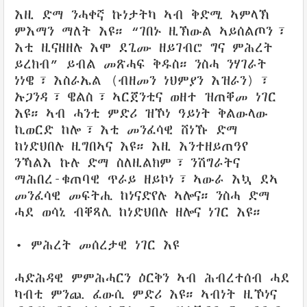
እዚ ድማ ንሓቀኛ ኩነታትካ ኣብ ቅድሚ ኣምላኽ
ምእማን ማለት እዩ። “ገበኑ ዚኽውል ኣይሰልጦን፣
እቲ ዚናዘዘሉ እሞ ደጊሙ ዘይገብሮ ግና ምሕረት
ይረክብ” ይብል መጽሓፍ ቅዱስ። ንስሓ ንሃገራት
ነነዌ፣ እስራኤል (ብዘመን ነህምያን እዝራን)፣
ኡጋንዳ፣ ዌልስ፣ ኣርጀንቲና ወዘተ ዝጠቐመ ነገር
እዩ። ኣብ ሓንቲ ምድሪ ዝኾነ ዓይነት ቅልውላው
ኪወርድ ከሎ፣ እቲ መንፈሳዊ ሸነኹ ድማ
ከነድህበሉ ዚግበኣና እዩ። እዚ እንተዘይጠዓየ
ንኻልእ ኩሉ ድማ ስለዚልክም፣ ንሽግራትና
ማሕበረ-ቁጠባዊ ጥራይ ዘይኮነ፣ ኣውራ እኳ ደኣ
መንፈሳዊ መፍትሒ ከነናድየሉ ኣሎና። ንስሓ ድማ
ሓደ ወሳኒ ብቐጻሊ ከነድህበሉ ዘሎና ነገር እዩ።
• ምሕረት መሰረታዊ ነገር እዩ
ሓድሕዳዊ ምምሕሓርን ዕርቅን ኣብ ሕብረተሰብ ሓደ
ካብቲ ምንጪ ፈውሲ ምድሪ እዩ። ኣብነት ዚኾነና