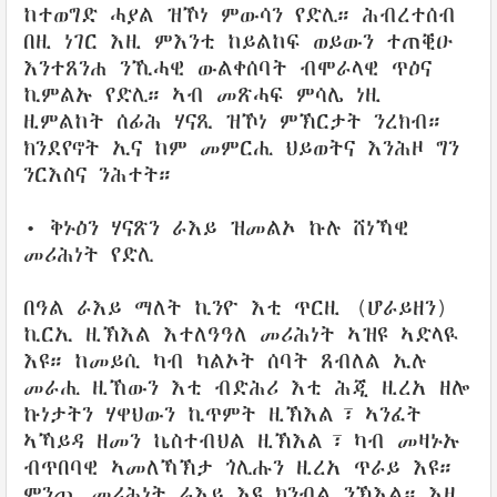
ከተወግድ ሓያል ዝኾነ ምውሳን የድሊ። ሕብረተሰብ
በዚ ነገር እዚ ምእንቲ ከይልከፍ ወይውን ተጠቒዑ
እንተጸንሐ ንኺሓዊ ውልቀሰባት ብሞራላዊ ጥዕና
ኪምልኡ የድሊ። ኣብ መጽሓፍ ምሳሌ ነዚ
ዚምልከት ሰፊሕ ሃናጺ ዝኾነ ምኽርታት ንረክብ።
ክንደየኖት ኢና ከም መምርሒ ህይወትና እንሕዞ ግን
ንርእስና ንሕተት።
• ቅኑዕን ሃናጽን ራእይ ዝመልኦ ኩሉ ሸነኻዊ
መሪሕነት የድሊ
በዓል ራእይ ማለት ኪንዮ እቲ ጥርዚ (ሆራይዘን)
ኪርኢ ዚኽእል እተለዓዓለ መሪሕነት ኣዝዩ ኣድላዪ
እዩ። ከመይሲ ካብ ካልኦት ሰባት ጸብለል ኢሉ
መራሒ ዚኸውን እቲ ብድሕሪ እቲ ሕጂ ዚረአ ዘሎ
ኩነታትን ሃዋህውን ኪጥምት ዚኽእል፣ ኣንፈት
ኣኻይዳ ዘመን ኬስተብህል ዚኽእል፣ ካብ መዛኑኡ
ብጥበባዊ ኣመለኻኽታ ጎሊሑን ዚረአ ጥራይ እዩ።
ምንጪ መሪሕነት ራእይ እዩ ክንብል ንኽእል። እዚ