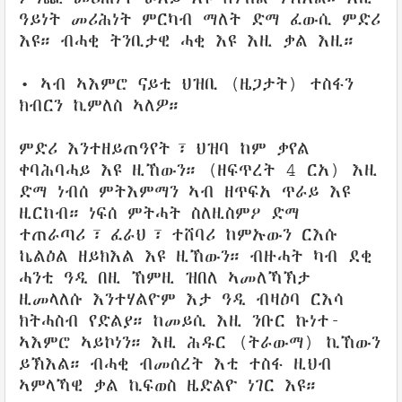
ዓይነት መሪሕነት ምርካብ ማለት ድማ ፈውሲ ምድሪ
እዩ። ብሓቂ ትንቢታዊ ሓቂ እዩ እዚ ቃል እዚ።
• ኣብ ኣእምሮ ናይቲ ህዝቢ (ዜጋታት) ተስፋን
ክብርን ኪምለስ ኣለዎ።
ምድሪ እንተዘይጠዓየት፣ ህዝባ ከም ቃየል
ቀባሕባሓይ እዩ ዚኸውን። (ዘፍጥረት 4 ርአ) እዚ
ድማ ነብሰ ምትእምማን ኣብ ዘጥፍአ ጥራይ እዩ
ዚርከብ። ነፍሰ ምትሓት ስለዚስምዖ ድማ
ተጠራጣሪ፣ ፈራህ፣ ተሸባሪ ከምኡውን ርእሱ
ኬልዕል ዘይክእል እዩ ዚኸውን። ብዙሓት ካብ ደቂ
ሓንቲ ዓዲ በዚ ኸምዚ ዝበለ ኣመለኻኽታ
ዚመላለሱ እንተሃልዮም እታ ዓዲ ብዛዕባ ርእሳ
ክትሓስብ የድልያ። ከመይሲ እዚ ንቡር ኩነተ-
ኣእምሮ ኣይኮነን። እዚ ሕዱር (ትራውማ) ኪኸውን
ይኽእል። ብሓቂ ብመሰረት እቲ ተስፋ ዚህብ
ኣምላኻዊ ቃል ኪፍወስ ዜድልዮ ነገር እዩ።