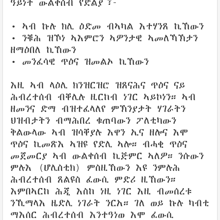
ዓይነት ውልቀሰብ የድልያ፣-
• ኣብ ኩሉ ክሊ ዕድመ ብኣካል እተሃንጸ ኪኸውን
• ንቑሕ ዝኾነ ኣእምሮን ኣዎንታዊ ኣመለኻኽታን
ዘማዕበለ ኪኸውን
• መንፈሳዊ ጥዕና ዝመልኦ ኪኸውን
እዚ ኣብ ላዕሊ ክንዝርዝሮ ዝጸናሕና ጥዕና ናይ
ሕብረተሰብ ብቐሊሉ ዚርከብ ነገር ኣይኮነን። ኣብ
ዘመንና ድማ ብዝተፈላለየ ምኽንያታት ሃገራትን
ህዝብታትን ብማሕበረ ቁጠባውን ፖለቲካውን
ቅልውላው ኣብ ዝሳቐያሉ እዋን ኢና ዘሎና እሞ
ጥዕና ኪመጽእ ኣዝዩ የድሊ ኣሎ። ብሓቂ ጥዕና
መጀመርያ ኣብ ውልቀሰብ ኪጅምር ኣለዎ። ንሱውን
ምሉእ (ሆሊስቲክ) ምስዚኸውን እዩ ንምሉሕ
ሕብረተሰብ ጸልዩስ ፈውሲ ምድሪ ዚኸውን።
እምበኣርከ ሕጂ እስከ ነዚ ነገር እዚ ብመሰረቱ
ንኺማላእ ዜድሊ ነገራት ንርአ። ገለ ወይ ኩሉ ካብቲ
ማእሰር ሕብረተሰብ እንተዓነወ እሞ ፈውሲ