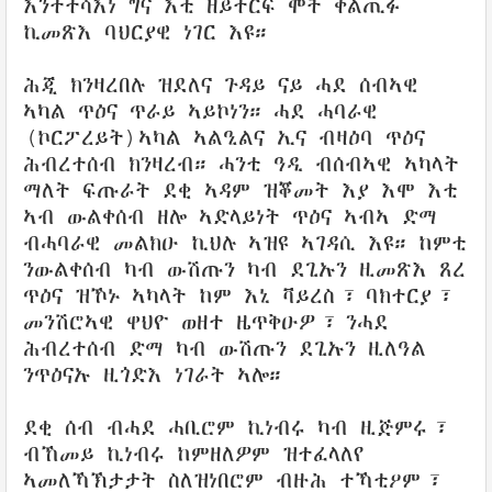
እንተተሳእነ ግና እቲ ዘይተርፍ ሞት ቀልጢፉ
ኪመጽእ ባህርያዊ ነገር እዩ።
ሕጂ ክንዛረበሉ ዝደለና ጉዳይ ናይ ሓደ ሰብኣዊ
ኣካል ጥዕና ጥራይ ኣይኮነን። ሓደ ሓባራዊ
(ኮርፖረይት)ኣካል ኣልዒልና ኢና ብዛዕባ ጥዕና
ሕብረተሰብ ክንዛረብ። ሓንቲ ዓዲ ብሰብኣዊ ኣካላት
ማለት ፍጡራት ደቂ ኣዳም ዝቖመት እያ እሞ እቲ
ኣብ ውልቀሰብ ዘሎ ኣድላይነት ጥዕና ኣብኣ ድማ
ብሓባራዊ መልክዑ ኪህሉ ኣዝዩ ኣገዳሲ እዩ። ከምቲ
ንውልቀሰብ ካብ ውሽጡን ካብ ደጊኡን ዚመጽእ ጸረ
ጥዕና ዝኾኑ ኣካላት ከም እኒ ቫይረስ፣ ባክተርያ፣
መንሽሮኣዊ ዋህዮ ወዘተ ዜጥቅዑዎ፣ ንሓደ
ሕብረተሰብ ድማ ካብ ውሽጡን ደጊኡን ዚለዓል
ንጥዕናኡ ዚጎድእ ነገራት ኣሎ።
ደቂ ሰብ ብሓደ ሓቢሮም ኪነብሩ ካብ ዚጅምሩ፣
ብኸመይ ኪነብሩ ከምዘለዎም ዝተፈላለየ
ኣመለኻኽታታት ስለዝነበሮም ብዙሕ ተኻቲዖም፣