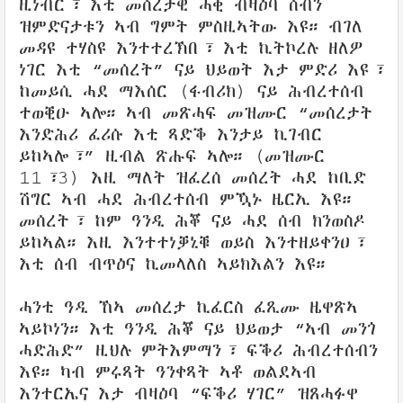
ዚነብር፣ እቲ መሰረታዊ ሓቂ ብዛዕባ ሰብን
ዝምድናታቱን ኣብ ግምት ምስዚኣትው እዩ። ብገለ
መዳዩ ተሃስዩ እንተተረኽበ፣ እቲ ኪትኮረሉ ዘለዎ
ነገር እቲ “መሰረት” ናይ ህይወት እታ ምድሪ እዩ፣
ከመይሲ ሓደ ማእሰር (ፋብሪክ) ናይ ሕብረተሰብ
ተወቒዑ ኣሎ። ኣብ መጽሓፍ መዝሙር “መሰረታት
እንድሕሪ ፈሪሱ እቲ ጻድቕ እንታይ ኪገብር
ይከኣሎ፣” ዚብል ጽሑፍ ኣሎ። (መዝሙር
11፣3) እዚ ማለት ዝፈረሰ መሰረት ሓደ ከቢድ
ሽግር ኣብ ሓደ ሕብረተሰብ ምዃኑ ዜርኢ እዩ።
መሰረት፣ ከም ዓንዲ ሕቖ ናይ ሓደ ሰብ ክንወስዶ
ይከኣል። እዚ እንተተነቓኒቑ ወይስ እንተዘይቀንዐ፣
እቲ ሰብ ብጥዕና ኪመላለስ ኣይክእልን እዩ።
ሓንቲ ዓዲ ኸኣ መሰረታ ኪፈርስ ፈጺሙ ዜዋጽኣ
ኣይኮነን። እቲ ዓንዲ ሕቖ ናይ ህይወታ “ኣብ መንጎ
ሓድሕድ” ዚህሉ ምትእምማን፣ ፍቕሪ ሕብረተሰብን
እዩ። ካብ ምሩጻት ዓንቀጻት ኣቶ ወልደኣብ
እንተርኤና እታ ብዛዕባ “ፍቕሪ ሃገር” ዝጸሓፉዋ