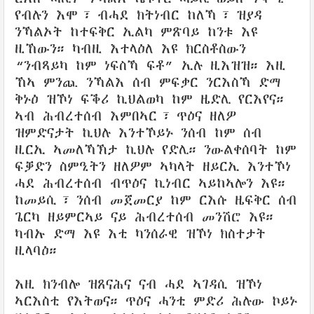
የብሉን እሞ፣ ብሓደ ክትነብር ከለኻ፣ ዝያዳ
ንኻልኦት ከተፍቅር ኢልካ ምጽባይ ከንቱ እዩ
ዚኸውን። ካብዚ እተላዕለ እዩ ክርስቶስውን
“ንብጻይካ ከም ነፍስኻ ፍቶ” ኢሉ ዚእዝዝ። እዚ
ኸኣ ምንጪ ንኻልእ ሰብ ምፍቃር ንርእስኻ ድማ
ቅኑዕ ዝኾነ ፍቕሪ ኪህልወካ ከም ዜድሊ የርእየና።
ኣብ ሕብረተሰብ እምበኣር፣ ጥዕና ዘለዎ
ዝምድናታት ኪህሉ እንተኾይኑ ንሰብ ከም ሰብ
ዚርኢ ኣመለኻኽታ ኪህሉ የድሊ። ንውልቀሰባት ከም
ፍቓድን ስምዒትን ዘለዎም ኣካላት ዘይርኢ እንተኾነ
ሓደ ሕብረተሰብ ብጥዕና ኪነብር ኣይከኣሎን እዩ።
ከመይሲ፣ ንሰብ መጀመርያ ከም ርእሱ ዜፍቅር ሰብ
ጌርካ ዘይምርኣይ ናይ ሕብረተሰብ መንሽሮ እዩ።
ካብኡ ድማ እዩ እቲ ካንሰራዊ ዝኾነ ክስተታት
ዚላባዕ።
እዚ ክንብሎ ዝጸናሕና ናብ ሓደ ኣገዳሲ ዝኾነ
ኣርእስቲ የእትወና። ጥዕና ሓንቲ ምድሪ ሕሉው ኮይኑ