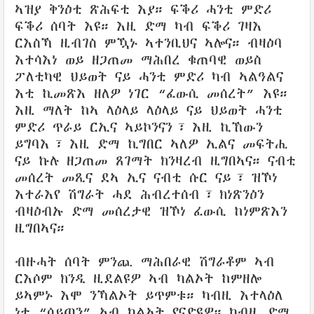
ኣዝያ ቅንዕቲ ጽሕፍቲ እያ። ፍቕሪ ሓንቲ ምድሪ
ፍቕሪ ሰባት እዩ። እዚ ድማ ካብ ፍቕሪ ገዛእ
ርእስኻ ዚብገስ ምዃኑ ኣተንቢህና ኣሎና። ብዛዕባ
እተሳእነ ወይ ዘጋጠመ ማሕበረ ቁጠባዊ ወይስ
ፖለቲካዊ ህይወት ናይ ሓንቲ ምድሪ ካብ ኣልዓልና
እቲ ኪመጽእ ዘለዎ ነገር “ፈውሲ መሰረት” እዩ።
እዚ ማለት ከኣ ላዕላይ ላዕላይ ናይ ህይወት ሓንቲ
ምድሪ ጥራይ ርኢና ኣይኮንናን፣ እዚ ኪኸውን
ይግባእ፣ እዚ ድማ ኪግበር ኣለዎ ኢልና መፍትሒ
ናይ ኩሉ ዘጋጠመ ጸገማት ክንዛረብ ዚግበኣና። ናብቲ
መሰረት መጺና ደኣ ኢና ናብቲ ሱር ናይ፣ ዝኾነ
እተራእየ ሽግራት ሓደ ሕብረተሰብ፣ ክነጽንዕን
ብዛዕብኡ ድማ መሰረታዊ ዝኾነ ፈውሲ ከነምጽእን
ዚግበኣና።
ብዙሓት ሰባት ምንጪ ማሕበራዊ ሽግራቶም ኣብ
ርእሶም ክንዲ ዚደልዩዎ ኣብ ካልኦት ከምዘሎ
ይኣምኑ እሞ ንኻልኦት ይጥምቱ። ካብዚ እተላዕለ
ነቲ “ሰይጣን” ኣብ ካልኦት የናድዩዎ። ካብዚ ድማ