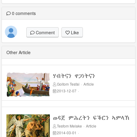
0
comments
Comment
Like
Other Article
ሃብትናን ዋጋነትናን
Goitom Tesfai
·
Article
2013-12-07
·
ወዳጀ ምሕረትን ፍቕርን ኣምላኽ
Tesfom Melake
·
Article
2014-03-01
·