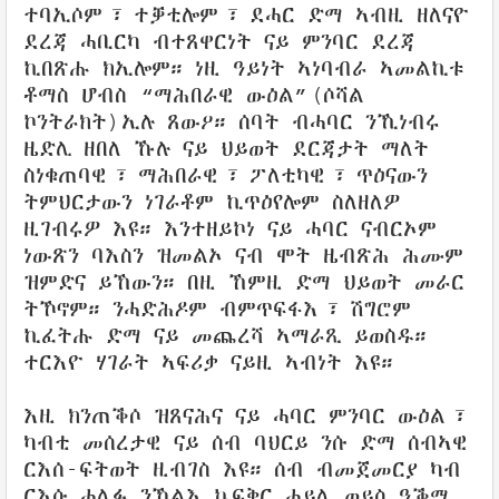
ተባኢሶም፣ ተቓቲሎም፣ ደሓር ድማ ኣብዚ ዘለናዮ
ደረጃ ሓቢርካ ብተጸዋርነት ናይ ምንባር ደረጃ
ኪበጽሑ ክኢሎም። ነዚ ዓይነት ኣነባብራ ኣመልኪቱ
ቶማስ ሆብስ “ማሕበራዊ ውዕል”(ሶሻል
ኮንትራክት)ኢሉ ጸውዖ። ሰባት ብሓባር ንኺነብሩ
ዜድሊ ዘበለ ኹሉ ናይ ህይወት ደርጃታት ማለት
ስነቁጠባዊ፣ ማሕበራዊ፣ ፖለቲካዊ፣ ጥዕናውን
ትምህርታውን ነገራቶም ኪጥዕየሎም ስለዘለዎ
ዚገብሩዎ እዩ። እንተዘይኮነ ናይ ሓባር ናብርኦም
ነውጽን ባእስን ዝመልኦ ናብ ሞት ዜብጽሕ ሕሙም
ዝምድና ይኸውን። በዚ ኸምዚ ድማ ህይወት መራር
ትኾኖም። ንሓድሕዶም ብምጥፍፋእ፣ ሽግሮም
ኪፈትሑ ድማ ናይ መጨረሻ ኣማራጺ ይወስዱ።
ተርእዮ ሃገራት ኣፍሪቃ ናይዚ ኣብነት እዩ።
እዚ ክንጠቕሶ ዝጸናሕና ናይ ሓባር ምንባር ውዕል፣
ካብቲ መሰረታዊ ናይ ሰብ ባህርይ ንሱ ድማ ሰብኣዊ
ርእሰ-ፍትወት ዚብገስ እዩ። ሰብ ብመጀመርያ ካብ
ርእሱ ሓሊፉ ንኻልእ ኬፍቅር ሓይሊ ወይስ ዓቕሚ