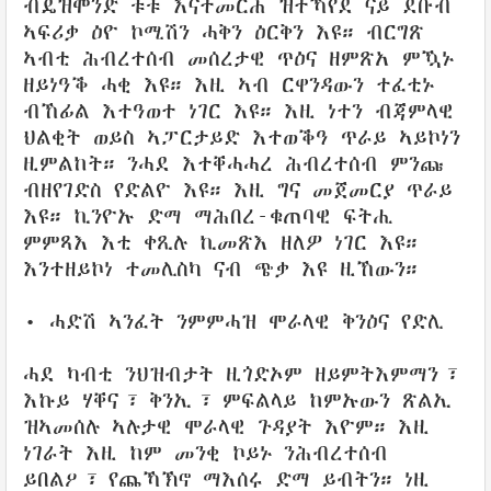
ብዴዝሞንድ ቱቱ እናተመርሐ ዝተኻየደ ናይ ደቡብ
ኣፍሪቃ ዕዮ ኮሚሽን ሓቅን ዕርቅን እዩ። ብርግጽ
ኣብቲ ሕብረተሰብ መሰረታዊ ጥዕና ዘምጽአ ምዃኑ
ዘይነዓቕ ሓቂ እዩ። እዚ ኣብ ርዋንዳውን ተፈቲኑ
ብኸፊል እተዓወተ ነገር እዩ። እዚ ነተን ብጃምላዊ
ህልቂት ወይስ ኣፓርታይድ እተወቕዓ ጥራይ ኣይኮነን
ዚምልከት። ንሓደ እተቐሓሓረ ሕብረተሰብ ምንጩ
ብዘየገድስ የድልዮ እዩ። እዚ ግና መጀመርያ ጥራይ
እዩ። ኪንዮኡ ድማ ማሕበረ-ቁጠባዊ ፍትሒ
ምምጻእ እቲ ቀጺሉ ኪመጽእ ዘለዎ ነገር እዩ።
እንተዘይኮነ ተመሊስካ ናብ ጭቃ እዩ ዚኸውን።
• ሓድሽ ኣንፈት ንምምሓዝ ሞራላዊ ቅንዕና የድሊ
ሓደ ካብቲ ንህዝብታት ዚጎድኦም ዘይምትእምማን፣
እኩይ ሃቐና፣ ቅንኢ፣ ምፍልላይ ከምኡውን ጽልኢ
ዝኣመሰሉ ኣሉታዊ ሞራላዊ ጉዳያት እዮም። እዚ
ነገራት እዚ ከም መንቂ ኮይኑ ንሕብረተሰብ
ይበልዖ፣ የጨኻኽኖ ማእሰሩ ድማ ይብትን። ነዚ