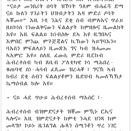
“ናይታ መንበሪት ሰባት ዝኾነት ዓለም ብሓፈሻ ድማ
ናይ ኩለን ሃገራትን ህዝብታትን እዛ ምድሪ ዶባት
ኣቖመ።” እዚ ነቲ ንሕና ደቂ ሰብ ብምሉእና ጥራይ
ዘይኮነስ ነንውልቅናውን ፍልልያት ከምዘሎና ዜመልክት
እዩ። እዚ ፍልልይ ከነብዕሎ ደኣ እዩ ዚግበኣና
እምበር ምንጪ ምጉጅጃልና ኪኸውን ኣይግባእን።
ባእስን ምፍልላይን ዚመጽእ ግና ካብ ዝሓመመ
ኣእምሮ እዩ። ስለዚ ፈውሲ ምድሪ ዚርከብ
ሕብረተሰብ ካብ ጸቢብ ፖለቲካዊ ኮነ ማሕበረ-
ቁጠባዊ ስነ-ሓሳብ ፈጺሙ ዝረሓቐ፣ ግናኸ ኣብ
ክብሪ ደቂ ሰብን ፍልልያቶምን ዜድህብ ኣመለኻኽታ
ኬማዕብል ከሎ እዩ።
• ናይ ሓደ ጥዑይ ሕብረተሰብ ማእሰር፣-
ሕብረተሰብ ብዝምድናታት ዝቖመ ምዃኑ ርኢና
ኣሎና። እዚ ዝምድናታት ከምቲ ንሓደ ህንጻ ከም
መላግቦ ኮይኑ ዜገልግል ሑጻን ስሚንቶን ጥረ ነገር