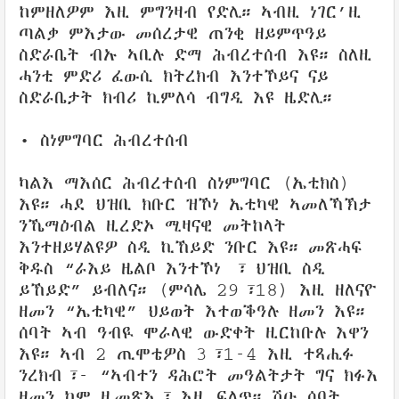
ከምዘለዎም እዚ ምግንዛብ የድሊ። ኣብዚ ነገር’ዚ
ጣልቃ ምእታው መሰረታዊ ጠንቂ ዘይምጥዓይ
ስድራቤት ብኡ ኣቢሉ ድማ ሕብረተሰብ እዩ። ስለዚ
ሓንቲ ምድሪ ፈውሲ ክትረክብ እንተኾይና ናይ
ስድራቤታት ክብሪ ኪምለሳ ብግዲ እዩ ዜድሊ።
• ስነምግባር ሕብረተሰብ
ካልእ ማእሰር ሕብረተሰብ ስነምግባር (ኤቲክስ)
እዩ። ሓደ ህዝቢ ክቡር ዝኾነ ኤቲካዊ ኣመለኻኽታ
ንኼማዕብል ዚረድኦ ሚዛናዊ መትከላት
እንተዘይሃልዩዎ ስዲ ኪኸይድ ንቡር እዩ። መጽሓፍ
ቅዱስ “ራእይ ዜልቦ እንተኾነ ፣ ህዝቢ ስዲ
ይኸይድ” ይብለና። (ምሳሌ 29፣18) እዚ ዘለናዮ
ዘመን “ኤቲካዊ” ህይወት እተወቕዓሉ ዘመን እዩ።
ሰባት ኣብ ዓብዪ ሞራላዊ ውድቀት ዚርከቡሉ እዋን
እዩ። ኣብ 2 ጢሞቴዎስ 3፣1-4 እዚ ተጻሒፉ
ንረክብ፣- “ኣብተን ዳሕሮት መዓልትታት ግና ክፉእ
ዘመን ከም ዚመጽእ፣ እዚ ፍለጥ። ሽዑ ሰባት