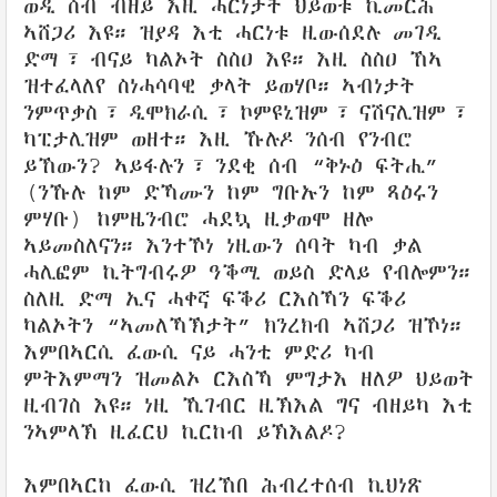
ወዲ ሰብ ብዘይ እዚ ሓርነታት ህይወቱ ኪመርሕ
ኣሸጋሪ እዩ። ዝያዳ እቲ ሓርነቱ ዚውሰደሉ መገዲ
ድማ፣ ብናይ ካልኦት ስስዐ እዩ። እዚ ስስዐ ኸኣ
ዝተፈላለየ ስነሓሳባዊ ቃላት ይወሃቦ። ኣብነታት
ንምጥቃስ፣ ዲሞክራሲ፣ ኮምዩኒዝም፣ ናሽናሊዝም፣
ካፒታሊዝም ወዘተ። እዚ ኹሉዶ ንሰብ የንብሮ
ይኸውን? ኣይፋሉን፣ ንደቂ ሰብ “ቅኑዕ ፍትሒ”
(ንኹሉ ከም ድኻሙን ከም ግቡኡን ከም ጻዕሩን
ምሃቡ) ከምዜንብሮ ሓደኳ ዚቃወሞ ዘሎ
ኣይመስለናን። እንተኾነ ነዚውን ሰባት ካብ ቃል
ሓሊፎም ኪትግብሩዎ ዓቕሚ ወይስ ድላይ የብሎምን።
ስለዚ ድማ ኢና ሓቀኛ ፍቕሪ ርእስኻን ፍቕሪ
ካልኦትን “ኣመለኻኽታት” ክንረክብ ኣሸጋሪ ዝኾነ።
እምበኣርሲ ፈውሲ ናይ ሓንቲ ምድሪ ካብ
ምትእምማን ዝመልኦ ርእስኻ ምግታእ ዘለዎ ህይወት
ዚብገስ እዩ። ነዚ ኺገብር ዚኽእል ግና ብዘይካ እቲ
ንኣምላኽ ዚፈርህ ኪርከብ ይኽእልዶ?
እምበኣርከ ፈውሲ ዝረኸበ ሕብረተሰብ ኪህነጽ