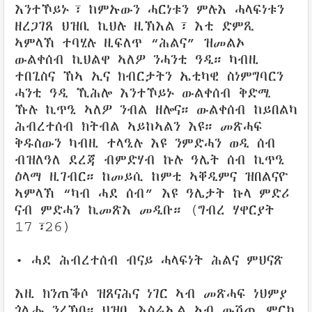
እንተኾይኑ፣ ከምኡውን ሓርነቱን ምሉእ ሓላፍነቱን
ዘረጋገጸ ህዝቢ ኪህሉ ዚኽእል፣ እቲ ድምጺ
ኣምላኽ ተባሂሉ ዚፍለጥ “ሕልና” ዝመልኦ
ውልቀሰብ ኪህልዋ ኣለዎ ንሓንቲ ዓዲ። ካብዚ
ተበጊስና ኸኣ ኢና ክብርታትን ኤቲካዊ ስነምግባርን
ሓንቲ ዓዲ ኺሕሎ እንተኾይኑ ውልቀሰብ ቅድሚ
ኹሉ ኪጥዒ ኣለዎ ንብል ዘሎና። ውልቀሰብ ከይበልካ
ሕብረተሰብ ክትብል ኣይከኣልን እዩ። መጽሓፍ
ቅዱስውን ካብዚ ተላዒሉ እዩ ንምድሓን ወዲ ሰብ
ብዝለዓለ ደረጃ ብምድሃብ ኩሉ ዓሌት ሰብ ኪጥዒ
ዕላማ ዚገብር። ከመይሲ ከምቲ ኣቐዲምና ዝበልናዮ
ኣምላኽ “ካብ ሓደ ሰብ” እዩ ዓሌታት ኩላ ምድሪ
ናብ ምድሓን ኪመጽእ መዲቡ። (ግብረ ሃዋርያት
17፣26)
• ሓደ ሕብረተሰብ ብናይ ሓላፍነት ሕልና ምህናጽ
እዚ ክንጠቕሶ ዝጸናሕና ነገር ኣብ መጽሓፍ ነህምያ
ጎሊሑ ንረኽቦ። ህዝቢ እስራኤል ኣብ ውሽጢ ምርኮ