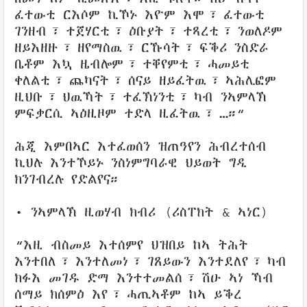
ፈተውቲ ርእሶም ኪኾኑ እዮም እሞ፣ ፈተውቲ
ገንዘብ፣ ተጀሃርቲ፣ ዕቡያት፣ ተጻረቲ፣ ንወለዶም
ዘይእዘዙ፣ ዘየማስዉ፣ ርኹሳት፣ ፍቕሪ ንስድራ
ቤቶም እኳ ዜብሎም፣ ተቐየምቲ፣ ሓመይቲ
ቀለልቲ፣ ጨካናት፣ ሰናይ ዘይፈትዉ፣ ኣሕሊፎም
ዚህቡ፣ ህዉኻት፣ ተፈኽነንቲ፣ ካብ ንኣምላኽ
ምፍቃርሲ ኣዕዚዞም ተድላ ዚፈትዉ፣ …።“
ሕጂ እምበኣር እተፈወሰን ዝጠዓየን ሕብረተሰብ
ኪህሉ እንተኾይኑ ንስነምግባራዊ ህይወት ግዲ
ክንገብረሉ የድልየና።
• ንኣምላኽ ዚወሃብ ክብሪ (ሪስፐክት & ኣነር)
“እዚ ብስመይ እተሰምየ ህዝበይ ከኣ ትሕት
እንተበለ፣ እንተለመነ፣ ገጸይውን እንተደለየ፣ ካብ
ክፉእ መገዱ ድማ እንተተመልሰ፣ ሽዑ ኣነ ኻብ
ሰማይ ክሰምዕ እየ፣ ሓጢኣቶም ከኣ ይቕረ