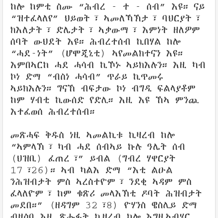
ከሎ ከምቲ ስሙ “ሕብረ - ተ - ሰብ” እዩ። ናይ
“ዝተፈላለየ” ህይወት፣ ኣመለኻኽታ፣ ባህርያት፣
ክእለታት፣ ድሌታት፣ ኣቃውማ፣ እምነት ዘለዎም
ሰባት ውህደት እዩ። ሕብረተሰብ ኪበሃል ከሎ
“ሓደ-ነት” (ሆሞጂኒቲ) ኣየመልክተናን እዩ።
እምበኣርከ ሓደ ሓሳብ ኪኾኑ ኣይክእሉን። እዚ ካብ
ኮነ ድማ “ብስነ ሓሳብ” ጥራይ ኪጥመሩ
ኣይክእሉን። ግናኸ ብፍታው ኮነ ብግዲ ፍልላያቶም
ከም ሃብቲ ኪውሰድ የድሊ። እዚ እዩ ኸኣ ምንጪ
እተፈወሰ ሕብረተሰብ።
መጽሓፍ ቅዱስ ነዚ ኣመልኪቱ ኪዛረብ ከሎ
“ኣምላኽ፣ ካብ ሓደ ሰብኣይ ኩሉ ዓሌት ሰብ
(ህዝቢ) ፈጠረ፣” ይብል (ግብረ ሃዋርያት
17፣26)። ኣብ ካልእ ድማ “እቲ ልዑል
ንሕዝብታት ምስ ኣረስተዮም፣ ንደቂ ኣዳም ምስ
ፈላለዮም፣ ከም ቁጽሪ መላእኽቲ ዶባት ሕዝብታት
መደበ።” (ዘዳግም 32፣8) ዮሃንስ ዌስሊይ ድማ
ብዛዕባ እዚ ጽሑፋት ኪዛረብ ከሎ እግዚኣብሄር