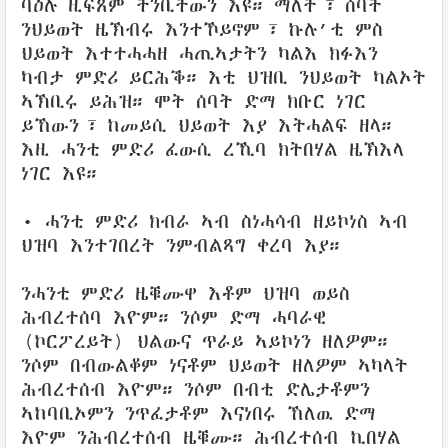
ባዕሉ ዚፍጸም ትንቢትውን እዩ። ማለት፣ ሰባት
ንህይወት ዜኽብሩ እንተኾይኖም፣ ኩሉ’ቲ ምስ
ህይወት እተተሓሓዘ ሓጢኣታትን ካልእ ክፉእን
ካብታ ምድሪ ይርሕቕ። እቲ ህዝቢ ንህይወት ካልኦት
ኣኽቢሩ ይሕዝ። ሞት ሰባት ድማ ክቡር ነገር
ይኸውን፣ ከመይሲ ህይወት እያ እትሓልፍ ዘላ።
እዚ ሓንቲ ምድሪ ፈውሲ ረኺባ ክትበሃል ዜኽእላ
ነገር እዩ።
• ሓንቲ ምድሪ ክብራ ኣብ ስነሓሳብ ዘይኮነስ ኣብ
ህዝባ እንተገበረት ንምብልጻግ ቀረባ እያ።
ንሓንቲ ምድሪ ዜቑሙዋ እቶም ህዝባ ወይስ
ሕብረተሰባ እዮም። ንሶም ድማ ሓባራዊ
(ኮርፖረይት) ህልውና ጥራይ ኣይኮነን ዘለዎም።
ንሶም በብውልቆም ነናቶም ህይወት ዘለዎም ኣካላት
ሕብረተሰብ እዮም። ንሶም በብቲ ድሌታቶምን
ኣከባቢኦምን ንጥፈታቶም እናነበሩ ኸለዉ ድማ
እዮም ንሕብረተሰብ ዜቑሙ። ሕብረተሰብ ኪበሃል