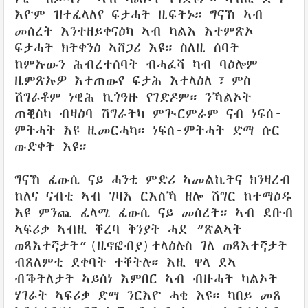
እዮም ዝተፈላለየ ፍታሓት ዚፍትኑ። ግናኸ ኣብ
መሰረት እንተዘይቀናዕካ ኣብ ካልእ እተምጽኦ
ፍታሓት ክትቀንዕ ኣሸጋሪ እዩ። ስለዚ ሰባት
ከምኡውን ሕብረተሰባት ብሓፈሻ ካብ ባዕሎም
ዜምጽኡዎ እተጠውየ ፍታሕ እተላዕለ፣ ምስ
ሽግራቶም ነዊሕ ኪጎዓዙ የገድዶም። ንኻልኦት
ጠቒስካ ብዛዕባ ሽግራትካ ምጒርምራም ናብ ነፍሰ-
ምትሓት እዩ ዚመርሓካ። ነፍሰ-ምትሓት ድማ ሱር
ውድቀት እዩ።
ግናኸ ፈውሲ ናይ ሓንቲ ምድሪ ኣመልኪትና ክንዛረብ
ከለና ናብቲ ኣብ ገዛእ ርእስኻ ዘሎ ሽግር ከተማዕዱ
እዩ ምንጪ ፈላሚ ፈውሲ ናይ መሰረት። ኣብ ደቡብ
ኣፍሪቃ ኣብዚ ቐረባ ቅንያት ሓደ “ጽልኣት
ወጻእተኛታት”(ዜኖፎብያ)ተላዕሉስ ገለ ወጻእተኛታት
ብጸለምቲ ደቀባት ተቐትሉ። እዚ ዋላ ደኣ
ብቕትለታት ኣይሰነ እምበር ኣብ ብዙሓት ካልኦት
ሃገራት ኣፍሪቃ ድማ ንርእዮ ሓቂ እዩ። ካበይ መጸ