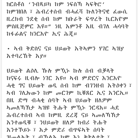
ክርስቶስ ‘ንብጻይካ ከም ነፍስኻ ኣፍቅሮ’
ከምዝበለ፣ ሕብረተሰብ ብሓፈሻ ኩለንትናዊ ፈውሲ
ዚረክብ ንደቂ ሰብ ከም ክቡራት ፍጥረት ኪርእዮም
ምስዚጅምር እዩ።” ነዚ እምንቶ እዚ ብገለ ሓሳባት
ከፋፊልና ክንርእዮ ኢና ሕጂ።
• ኣብ ቅድስና ናይ ህይወት እትኣምን ሃገር ኣዝያ
እተባረኸት እያ።
ህይወት ልዕሊ ኹሉ ምዃኑ ኩሉ ሰብ ብቓላት
ከናፍሩ ዚብሎ ነገር እዩ። ኣብ ምድርና እንርእዮ
ሓቂ ግና ህይወት ወዲ ሰብ ከም ብገንዘብ እትዕቀን፣
ኣብ ገሊኡውን ከም መርገም ኪቑጸር ኢና እንርኢ።
በዚ ድማ ብሓቂ ሰባት ኣብ ህይወት ዘለዎም
ኣመለኻኽታ ኣዝዩ ትሑት ምዃኑ ንርዳእ። ሓደ
ሕብረተሰብ ኣብ ከምዚ ደረጃ ናይ ኣመለኻኽታ
እንተወዲቑ፣ ንህይወት ዘለዎ ክብሪ ትሑት
እንተኾይኑ፣ እታ ምድሪ ብጥፍኣት ሰባት
ዝመልአት፣ ብኻልእ ከም እኒ ቅትለታት፣