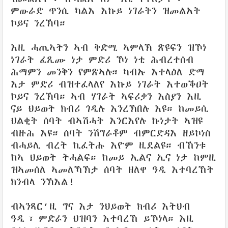
ምውራድ ጥንሲ ካልእ እኩይ ነገራትን ዝመልአት
ኮይና ንረኽባ።
እዚ ሓጢኣትን ኣብ ቅድሚ ኣምላኽ ጽዩፍን ዝኾነ
ነገራት ፈጺሙ ነታ ምድሪ ኾነ ነቲ ሕብረተሰብ
ሕማምን መንቅን የምጽኣሉ። ካብኡ እተላዕለ ድማ
እታ ምድሪ ብዝተፈላለየ እኩይ ነገራት እተወቕዐት
ኮይና ንረኽባ። ኣብ ሃገራት ኣፍሪቃን እስያን እዚ
ናይ ህይወት ክብሪ ጎዲሉ እንረኽበሉ እዩ። ከመይሲ
ህልቂት ሰባት ብኣሽሓት እንርእየሉ ኩነታት ኣዝዩ
ብዙሕ እዩ። ሰባት ንሽግራቶም ብምርድዳእ ዘይኮነስ
ብሓይሊ ብረት ኪፈትሑ እዮም ዚደልዩ። ብኸንቱ
ከኣ ህይወት ትሓልፍ። ከመይ ኢልና ኢና ነታ ከምዚ
ዝኣመሰለ ኣመለኻኽታ ሰባት ዘለዋ ዓዲ እተባረኸት
ክንብላ ንኽእል!
ብኣንጻር’ዚ ግና እታ ንህይወት ክብሪ እትህብ
ዓዲ፣ ምድራን ህዝባን እተባረኸ ይኾነላ። እዚ