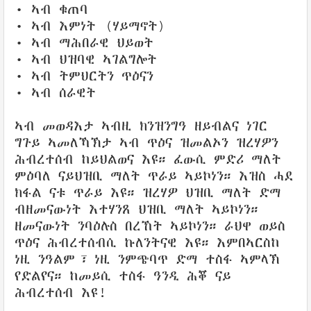
• ኣብ ቁጠባ
• ኣብ እምነት (ሃይማኖት)
• ኣብ ማሕበራዊ ህይወት
• ኣብ ህዝባዊ ኣገልግሎት
• ኣብ ትምህርትን ጥዕናን
• ኣብ ሰራዊት
ኣብ መወዳእታ ኣብዚ ክንዝንግዓ ዘይብልና ነገር
ግጉይ ኣመለኻኽታ ኣብ ጥዕና ዝመልኦን ዝረሃዎን
ሕብረተሰብ ከይህልወና እዩ። ፈውሲ ምድሪ ማለት
ምዕባለ ናይህዝቢ ማለት ጥራይ ኣይኮነን። እዝስ ሓደ
ክፋል ናቱ ጥራይ እዩ። ዝረሃዎ ህዝቢ ማለት ድማ
ብዘመናውነት እተሃንጸ ህዝቢ ማለት ኣይኮነን።
ዘመናውነት ንባዕሉስ በረኸት ኣይኮነን። ራህዋ ወይስ
ጥዕና ሕብረተሰብሲ ኩለንትናዊ እዩ። እምበኣርስከ
ነዚ ንዓልም፣ ነዚ ንምጭባጥ ድማ ተስፋ ኣምላኽ
የድልየና። ከመይሲ ተስፋ ዓንዲ ሕቖ ናይ
ሕብረተሰብ እዩ!