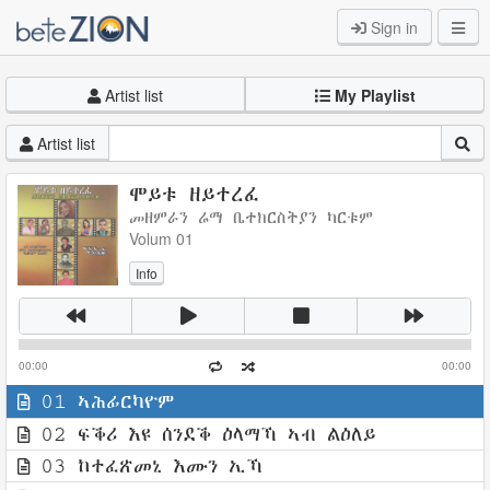
Sign in
Artist list
My Playlist
Artist list
ሞይቱ ዘይተረፈ
መዘምራን ሬማ ቤተክርስትያን ካርቱም
Volum 01
Info
00:00
00:00
01 ኣሕፊርካዮም
02 ፍቕሪ እዩ ሰንደቕ ዕላማኻ ኣብ ልዕለይ
03 ከተፈጽመኒ እሙን ኢኻ