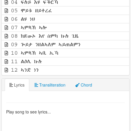
04 ፍሉይ እዩ ፍቕርኻ
05 ሞይቱ ዘይተረፈ
06 ልዩ ነህ
07 ኣምላኽ ኣሎ
08 ክጽውኦ እየ ስምካ ኩሉ ጊዜ
09 ጐይታ ንዘልኣለም ኣይጠልምን
10 ኣምላኽ ኣቢ ኢኻ
11 ልዕሊ ኩሉ
12 ኣንድ ነን
Lyrics
Transliteration
Chord
Play song to see lyrics...