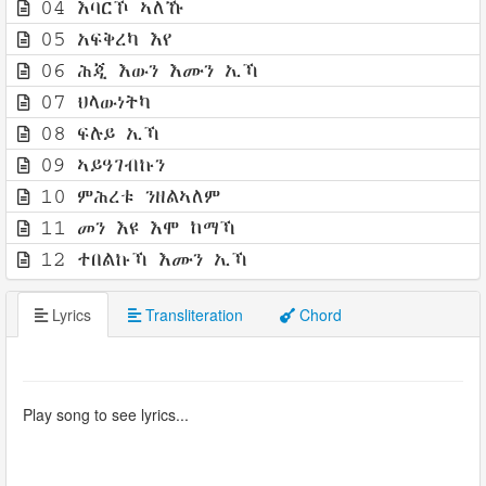
04 እባርኾ ኣለኹ
05 አፍቅረካ እየ
06 ሕጂ እውን እሙን ኢኻ
07 ህላውነትካ
08 ፍሉይ ኢኻ
09 ኣይዓገብኩን
10 ምሕረቱ ንዘልኣለም
11 መን እዩ እሞ ከማኻ
12 ተበልኩኻ እሙን ኢኻ
Lyrics
Transliteration
Chord
Play song to see lyrics...