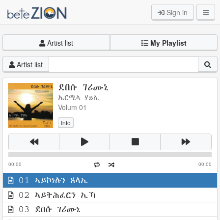
Sign in
Artist list
My Playlist
Artist list
ደበሱ ገሪሙኒ
ኤርሜላ ሃይሌ
Volum 01
Info
00:00
00:00
01 ኣይኮነሉን ጸላኢ
02 ኣይትሕፈርን ኢኻ
03 ደበሱ ገሪሙኒ