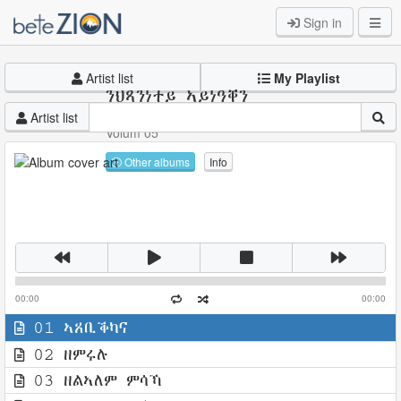
Sign in
Artist list
My Playlist
ንህጻንነተይ ኣይነዓቐን
መዘምራን መካነ ህይወት መድሃኔ ዓለም ቤተክርስትያን ኣስመራ
Artist list
Volum 05
Other albums
Info
00:00
00:00
01 ኣጸቢቕካና
02 ዘምሩሉ
03 ዘልኣለም ምሳኻ