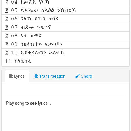
04 ክመጽእ ናባኻ
05 ኣእዳወይ ኣልዕል ንኽብርኻ
06 ንኣኻ ይኹን ክብሪ
07 ብደሙ ዓዲጉና
08 ናብ ሰማይ
09 ንህጻንነተይ ኣይነዓቐን
10 ኣይተፈለየንን ሓለዋኻ
11 ክላሲካል
Lyrics
Transliteration
Chord
Play song to see lyrics...