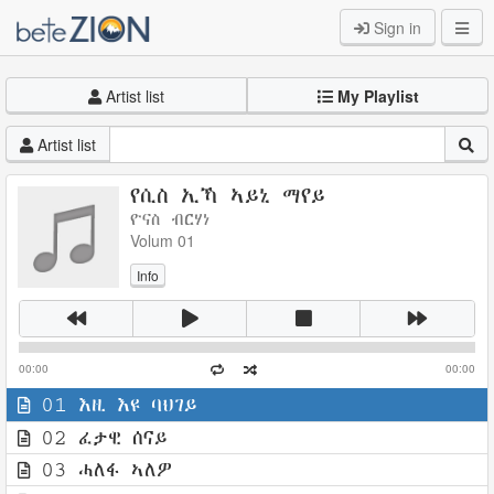
Sign in
Artist list
My Playlist
Artist list
የሲስ ኢኻ ኣይኒ ማየይ
ዮናስ ብርሃነ
Volum 01
Info
00:00
00:00
01 እዚ እዩ ባህገይ
02 ፈታዊ ሰናይ
03 ሓለፋ ኣለዎ