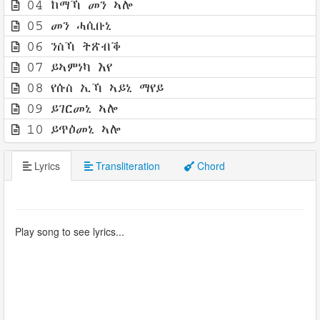
04 ከማኻ መን ኣሎ
05 መን ሓሲቡኒ
06 ንስኻ ትጽብቕ
07 ይኣምነካ እየ
08 የሱስ ኢኻ ኣይኒ ማየይ
09 ይገርመኒ ኣሎ
10 ይጥዕመኒ ኣሎ
Lyrics
Transliteration
Chord
Play song to see lyrics...