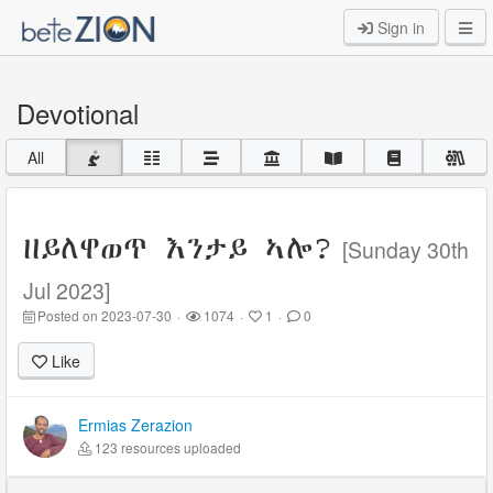
Sign in
Devotional
All
ዘይለዋወጥ እንታይ ኣሎ?
[Sunday 30th
Jul 2023]
Posted on 2023-07-30
·
1074
·
1
·
0
Like
Ermias Zerazion
123 resources uploaded