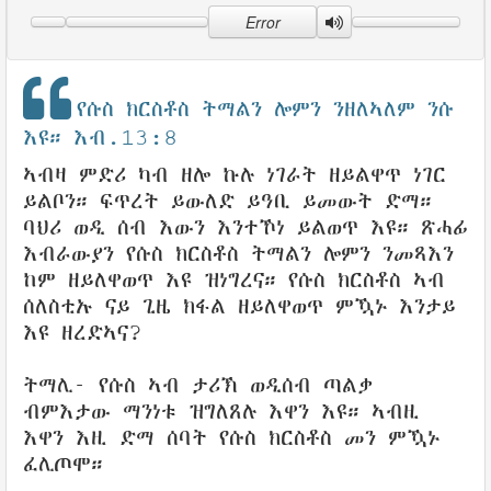
Error
የሱስ ክርስቶስ ትማልን ሎምን ንዘለኣለም ንሱ
እዩ። እብ.13:8
ኣብዛ ምድሪ ካብ ዘሎ ኩሉ ነገራት ዘይልዋጥ ነገር
ይልቦን። ፍጥረት ይውለድ ይዓቢ ይመውት ድማ።
ባህሪ ወዲ ሰብ እውን እንተኾነ ይልወጥ እዩ። ጽሓፊ
እብራውያን የሱስ ክርስቶስ ትማልን ሎምን ንመጻእን
ከም ዘይለዋወጥ እዩ ዝነግረና። የሱስ ክርስቶስ ኣብ
ሰለስቲኡ ናይ ጊዜ ክፋል ዘይለዋወጥ ምዃኑ እንታይ
እዩ ዘረድኣና?
ትማሊ- የሱስ ኣብ ታሪኽ ወዲሰብ ጣልቃ
ብምእታው ማንነቱ ዝግለጸሉ እዋን እዩ። ኣብዚ
እዋን እዚ ድማ ሰባት የሱስ ክርስቶስ መን ምዃኑ
ፈሊጦሞ።