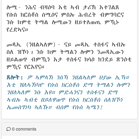
ሎሚ- ንሕና ብዛዕባ እቲ ኣብ ታሪኽ እተገልጸ
የሱስ ክርስቶስ ሰሚዕና ምስኡ ሕብረት ብምግባርና
ንሱ ከምቲ ትማል ሎሚውን ዘይተለወጢ ምዃኑ
የረድኣና።
መጻኢ (ንዘልኣለም)- ናይ መጻኢ ተስፋና ኣብኡ
ስለ ዝኾነ፡ ንሱ ከም ትማልን ሎምን ንመጻኢውን
ዘይልወጥ ብምዃን እታ ተስፋና ክሳዕ ክንደይ ጽንዕቲ
ምዃና የርእየና።
ጸሎት:
ዎ ኣምላኽ ንስኻ ንዘልኣለም ህያው ኢኻ።
እቲ ዝለኣኽካዮ የሱስ ክርስቶስ ድማ ትማልን ሎምን
ንዘለኣለም ንሱ እዩ። ምድሓንናን ተስፋናን ድማ
ኣብኡ ኣብቲ ዘይለዋወጥ የሱስ ክርስቶስ ስለዝኾነ
ኤመስግነካ ኣለኹ። ብስም የሱስ ኣሜን!
0
comments