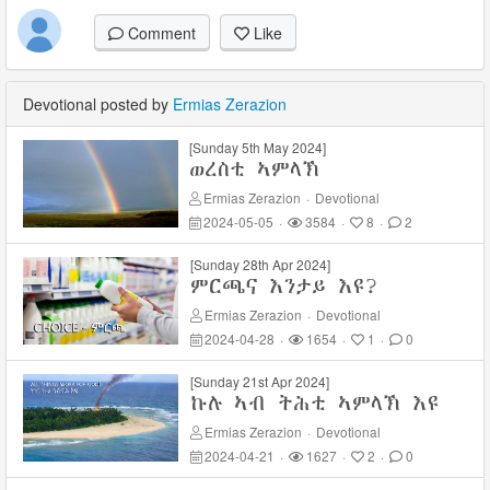
Comment
Like
Devotional posted by
Ermias Zerazion
[Sunday 5th May 2024]
ወረስቲ ኣምላኽ
Ermias Zerazion
·
Devotional
2024-05-05
·
3584
·
8
·
2
[Sunday 28th Apr 2024]
ምርጫና እንታይ እዩ?
Ermias Zerazion
·
Devotional
2024-04-28
·
1654
·
1
·
0
[Sunday 21st Apr 2024]
ኩሉ ኣብ ትሕቲ ኣምላኽ እዩ
Ermias Zerazion
·
Devotional
2024-04-21
·
1627
·
2
·
0