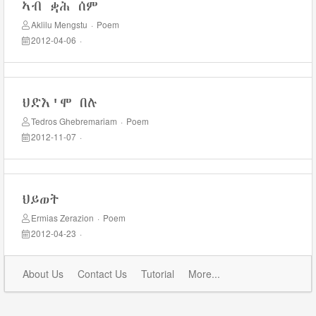
ኣብ ቋሕ ሰም
Aklilu Mengstu
·
Poem
2012-04-06
·
ህድእ'ሞ በሉ
Tedros Ghebremariam
·
Poem
2012-11-07
·
ህይወት
Ermias Zerazion
·
Poem
2012-04-23
·
About Us
Contact Us
Tutorial
More...