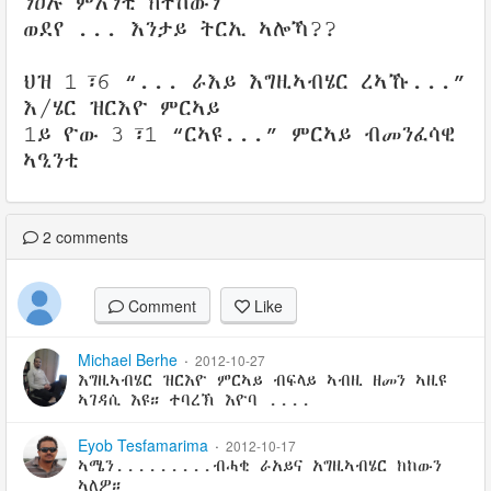
ንዕኡ ምእንቲ ክትከውን
ወደየ ... እንታይ ትርኢ ኣሎኻ??
ህዝ 1፣6 “... ራእይ እግዚኣብሄር ረኣኹ...”
እ/ሄር ዝርእዮ ምርኣይ
1ይ ዮው 3፣1 “ርኣዩ...” ምርኣይ ብመንፈሳዊ
ኣዒንቲ
2
comments
Comment
Like
Michael Berhe
·
2012-10-27
እግዚኣብሄር ዝርእዮ ምርኣይ ብፍላይ ኣብዚ ዘመን ኣዚዩ
ኣገዳሲ እዩ። ተባረኽ እዮባ ....
Eyob Tesfamarima
·
2012-10-17
ኣሜን.........ብሓቂ ራአይና አግዚኣብሄር ክከውን
ኣለዎ።