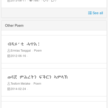
2013-08-11
·
1687
·
0
·
7
See all
Other Poem
ብጻይ‘ቲ ሓጥእ!
Ermias Tseggai
·
Poem
2012-06-16
·
ወዳጀ ምሕረትን ፍቕርን ኣምላኽ
Tesfom Melake
·
Poem
2014-02-24
·