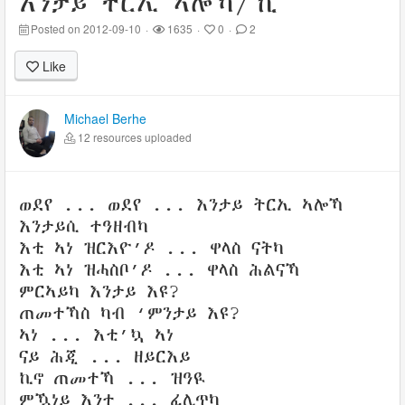
እንታይ ትርኢ ኣሎኻ/ኺ
Posted on 2012-09-10
·
1635
·
0
·
2
Like
Michael Berhe
12 resources uploaded
ወደየ ... ወደየ ... እንታይ ትርኢ ኣሎኻ
እንታይሲ ተዓዘብካ
እቲ ኣነ ዝርእዮ’ዶ ... ዋላስ ናትካ
እቲ ኣነ ዝሓስቦ’ዶ ... ዋላስ ሕልናኻ
ምርኣይካ እንታይ እዩ?
ጠመተኻስ ካብ ‘ምንታይ እዩ?
ኣነ ... እቲ’ኳ ኣነ
ናይ ሕጂ ... ዘይርእይ
ኪኖ ጠመተኻ ... ዝዓዪ
ምዃነይ እንተ ... ፈሊጥካ