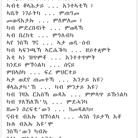
ኣብቲ ቆላሕታይ ... እንተኣቲኻ፣
ኣቤት ነገራትካ ... ምጠዓመ
መወዳእታኡ ... ምለምለመ፣
ካብ ምድረበዳነት ... ምወጻኻ
ኣብ በረክቲ ... ምዓለብካ
ኣየ ንስኻ ግና ... ኣታ ወዲ-ሰብ
ካብ ኣፍንጫኻ ኣርሒቕካ ... ዘይተቋምት
እቲ ኣነ ዝጥምቶ ... እንተተጥምት
ክንደይ ምኾነልካ ... ሰናይ
ምበላዕካ ... ፍረ ምህርተይ
ኣታ ወደየ ጠመተኻ ... እንታይ እዩ?
ቆላሕታካ’ኸ ... ካብ ምንታይ እዩ?
ካብ ገዛእ ርእስኻ ውጻእ ... ምምላጥ ይኹነልካ
ካብ ሃለኽለኽ’ኳ ... ምደሓንካ
ዘመን ዕረፍቲ’ውን ... ክመጻልካ።
ናብቲ ብእኡ ዝኾነልካ ... ሓጎስ ጎይታኻ እቶ
ኩሉ ብእኡ እዩ’ሞ
ንስኻ’ውን ካብኡ