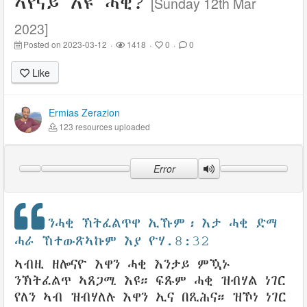
ኣየናይ እዩ ሓቂ?
[Sunday 12th Mar
2023]
Posted on 2023-03-12
·
1418
·
0
·
0
Like
Ermias Zerazion
123 resources uploaded
Error
ንሓቂ ኽትፈልጥዋ ኢኹም፡ እታ ሓቂ ድማ
ሓራ ኸተውጽኣኩም እያ ዮሃ.8:32
ኣብዚ ዘሎናዮ እዋን ሓቂ እንታይ ምዃኑ
ንኽትፈልጥ ኣጸጋሚ እዩ። ፍጹም ሓቂ ዝብሃል ነገር
የለን ኣብ ዝብሃለሉ እዋን ኢና በጺሕና። ዝኾነ ነገር