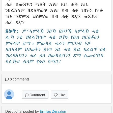
ሓራ ከውጽኣን ማለት እዩ። እዚ ሖቂ እዚ
ንዘልኣለም ዘይለዋወጥ እዩ። ካብ ሓቂ ዝኰነ ኵሉ
ኸኣ ንድምጹ ይሰምዕ። ካብ ሓቂ ዲና? ውጹኣት
ሓራ ዲና?
ጸሎት:
ዎ’ኣምላኽ ንስኻ በይንኻ ኣምላኽ ሓቂ
ኢኻ ነቲ ዝለኣኽካዮ ሓቂ ዝኾነ የሱስ ክርስቶስን
ምፍላጥ ድማ፡ ምውጻእ ሓራን ምርካብ ናይ
ዘለኣለም ህይወትን እዩ። ነዚ ሓቂ እዚ ክፈልጥ ስለ
ዝረዳእካንን ሓራ ስለ ዘውጻእካንን ድማ ኤመስግነካ
ኣለኹ። ብስም የሱስ ኣሜን!
0
comments
Comment
Like
Devotional posted by
Ermias Zerazion