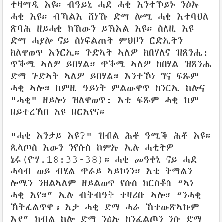
ተዛማዲ እዩ። ብዓይኒ ሓደ ሓቂ እንተኾይኑ ንዕኡ
ሓቂ እዩ። ብኻልእ ሸነኹ ድማ ሎሚ ሓቂ እተባህለ
ጽባሕ ዘይሓቂ ክኸውን ይኽእል እዩ። ስለዚ እዩ
ድማ ሓያሎ ናይ ስነፍልጠት ምህዞን ርድኢትን
ክለዋወጥ እንርኢ። ጉድኣት ኣለዎ ክበሃለና ዝጸንሔ:
ጥቕሚ ኣለዎ ይበሃል። ጥቕሚ ኣለዎ ክበሃል ዝጸንሔ
ድማ ጉድኣት ኣለዎ ይበሃል። እንተኾነ ግና ፍጹም
ሓቂ ኣሎ። ከምዚ ዓይነት ምልውዋጥ ክንርኢ ከሎና
"ሓቂ" ዘይሎነ ዝለዋወጥ: እቲ ፍጹም ሓቂ ከም
ዘይተረኽበ እዩ ዘርእየና።
"ሓቂ እንታይ እዩ?" ዝብል ሕቶ ዓሚቕ ሕቶ እዩ።
ጲላጦስ እውን ንየሱስ ከምኡ ኢሉ ሓቲትዎ
ኔሩ(ዮሃ.18:33-38)። ሓቂ መዓቀኒ ናይ ሓደ
ሓሳብ ወይ ብሂል ጥራይ ኣይኮነን። እቲ ትማልን
ሎሚን ንዘልኣለም ዘይልወጥ የሱስ ክርስቶስ “ኣነ
ሓቂ እየ።” ኢሉ ብትብዓት ተዛሪቡ ኣሎ። “ንሓቂ
ኽትፈልጥዋ፡ እታ ሓቂ ድማ ሓራ ኸተውጽኣኩም
እያ” ክብል ከሎ ድማ ንዕኡ ክንፈልጦን ንሱ ድማ